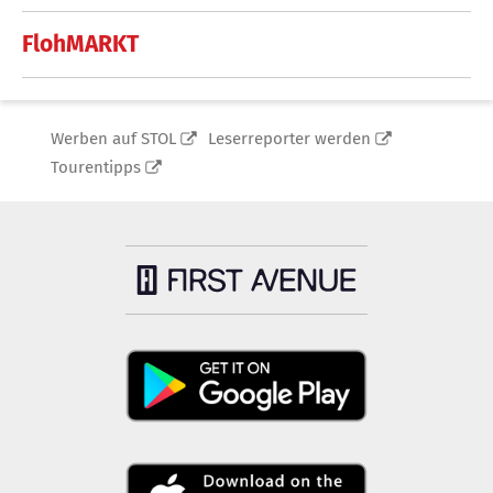
FlohMARKT
Werben auf STOL
Leserreporter werden
Tourentipps