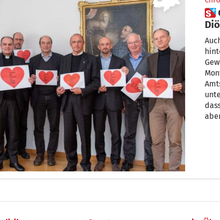
Chro
 Gegen Gewalt an Frauen:
Diö
Akt
Auch
hint
Gewal
Mont
Amts
unte
dass
abe
gege
kön