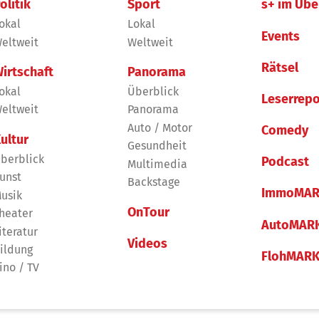
olitik
Sport
s+ im Übe
okal
Lokal
Events
eltweit
Weltweit
Rätsel
irtschaft
Panorama
okal
Überblick
Leserrepo
eltweit
Panorama
Auto / Motor
Comedy
ultur
Gesundheit
berblick
Podcast
Multimedia
unst
Backstage
ImmoMAR
usik
OnTour
heater
AutoMAR
iteratur
Videos
ildung
FlohMAR
ino / TV