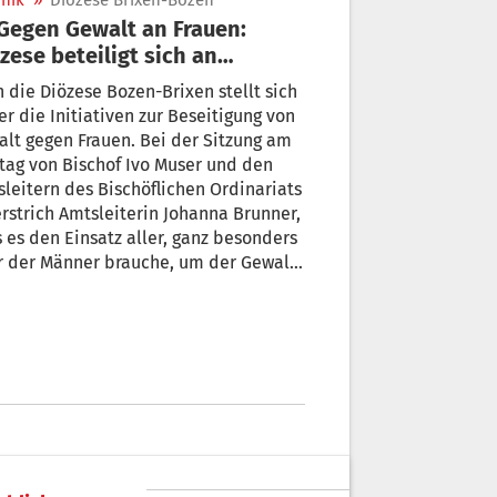
nik
»
Diözese Brixen-Bozen
zese beteiligt sich an
ionstag
 die Diözese Bozen-Brixen stellt sich
er die Initiativen zur Beseitigung von
t gegen Frauen. Bei der Sitzung am
ag von Bischof Ivo Muser und den
leitern des Bischöflichen Ordinariats
rstrich Amtsleiterin Johanna Brunner,
 es den Einsatz aller, ganz besonders
r der Männer brauche, um der Gewalt
n Frauen etwas entgegensetzen zu
nen.