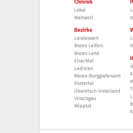
Chronik
P
Lokal
L
Weltweit
W
Bezirke
W
Landesweit
L
Bozen Leifers
W
Bozen Land
K
Eisacktal
Ü
Ladinien
K
Meran-Burggrafenamt
M
Pustertal
T
Überetsch-Unterland
L
Vinschgau
B
Wipptal
K