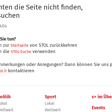
ten die Seite nicht finden,
 suchen
 404
Sie tun?
n zur
von STOL zurückkehren
Startseite
n die
verwenden
STOL-Suche
nmerkungen oder Anregungen? Dann können Sie uns p
kontaktieren
l.it
olitik
Sport
s+ im Übe
okal
Lokal
Events
eltweit
Weltweit