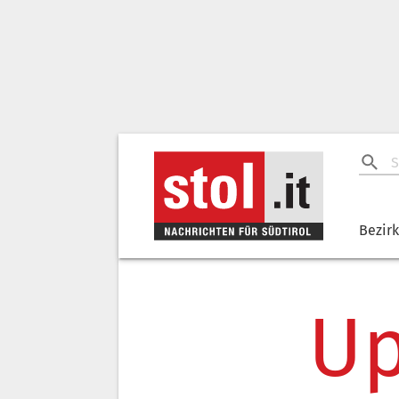
Bezir
Up