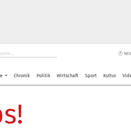
🕙 NE
ke
Chronik
Politik
Wirtschaft
Sport
Kultur
Vid
s!