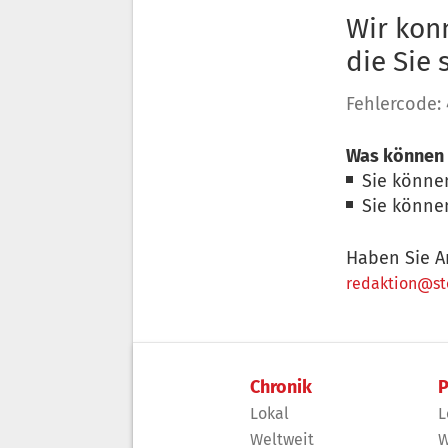
Wir konn
die Sie
Fehlercode:
Was können 
Sie könne
Sie könne
Haben Sie A
redaktion@sto
Chronik
P
Lokal
L
Weltweit
W