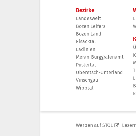
Bezirke
W
Landesweit
L
Bozen Leifers
W
Bozen Land
K
Eisacktal
Ü
Ladinien
K
Meran-Burggrafenamt
M
Pustertal
T
Überetsch-Unterland
L
Vinschgau
B
Wipptal
K
Werben auf STOL
Leser