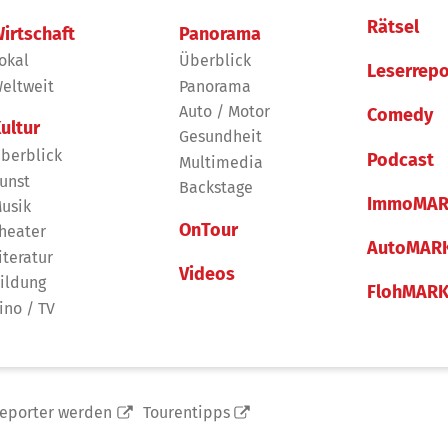
Rätsel
irtschaft
Panorama
okal
Überblick
Leserrepo
eltweit
Panorama
Auto / Motor
Comedy
ultur
Gesundheit
berblick
Podcast
Multimedia
unst
Backstage
ImmoMAR
usik
OnTour
heater
AutoMAR
iteratur
Videos
ildung
FlohMAR
ino / TV
reporter werden
Tourentipps