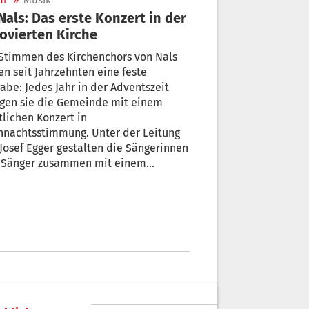
ur
»
Musik
ovierten Kirche
 Stimmen des Kirchenchors von Nals
n seit Jahrzehnten eine feste
abe: Jedes Jahr in der Adventszeit
ngen sie die Gemeinde mit einem
tlichen Konzert in
hnachtsstimmung. Unter der Leitung
Josef Egger gestalten die Sängerinnen
 Sänger zusammen mit einem
ahlorchester und Solisten ein
drucksvolles Programm. Doch diesmal
alles ein wenig anders. Aufgrund von
vierungsarbeiten in der Pfarrkirche
te das Konzert auf den 12. Jänner
choben werden – ein Termin, der die
hnachtsfreude zwar ein wenig
ängert, aber ihr keinen Abbruch tut.