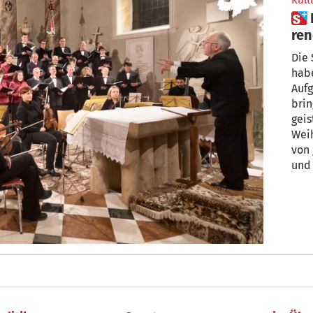
Kult
 Nals: Das erste Konzert in der
ren
Die
habe
Aufg
bri
geis
Wei
von 
und
Ausw
ein
war 
Reno
muss
vers
Wei
verl