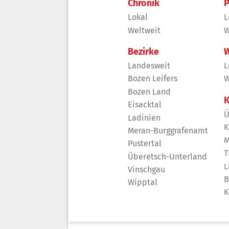
Chronik
P
Lokal
L
Weltweit
W
Bezirke
W
Landesweit
L
Bozen Leifers
W
Bozen Land
K
Eisacktal
Ü
Ladinien
K
Meran-Burggrafenamt
M
Pustertal
T
Überetsch-Unterland
L
Vinschgau
B
Wipptal
K