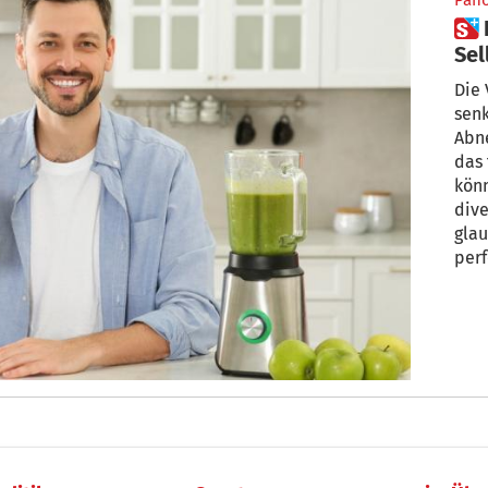
Pan
 Heilmittel oder Hype?
Sel
Die
sen
Abne
das 
kön
dive
glau
perf
gibt
rege