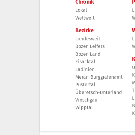
Chronik
P
Lokal
L
Weltweit
W
Bezirke
W
Landesweit
L
Bozen Leifers
W
Bozen Land
K
Eisacktal
Ü
Ladinien
K
Meran-Burggrafenamt
M
Pustertal
T
Überetsch-Unterland
L
Vinschgau
B
Wipptal
K