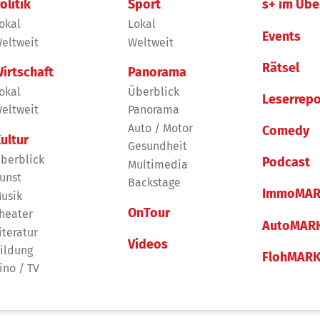
olitik
Sport
s+ im Übe
okal
Lokal
Events
eltweit
Weltweit
Rätsel
irtschaft
Panorama
okal
Überblick
Leserrepo
eltweit
Panorama
Auto / Motor
Comedy
ultur
Gesundheit
berblick
Podcast
Multimedia
unst
Backstage
ImmoMAR
usik
OnTour
heater
AutoMAR
iteratur
Videos
ildung
FlohMAR
ino / TV