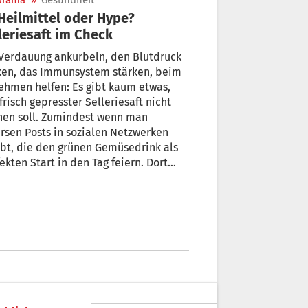
orama
»
Gesundheit
leriesaft im Check
 Verdauung ankurbeln, den Blutdruck
ken, das Immunsystem stärken, beim
hmen helfen: Es gibt kaum etwas,
frisch gepresster Selleriesaft nicht
nen soll. Zumindest wenn man
rsen Posts in sozialen Netzwerken
bt, die den grünen Gemüsedrink als
ekten Start in den Tag feiern. Dort
 es um Selleriesaft derzeit einen
lrechten Hype.