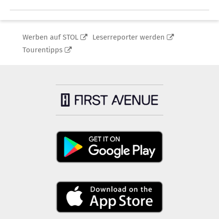
Werben auf STOL
Leserreporter werden
Tourentipps