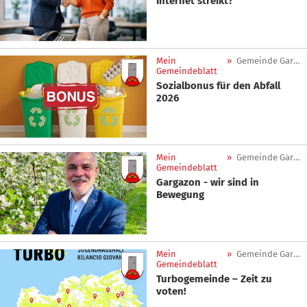
Internet streikt?
Mein
»
Gemeinde Gargazon
Gemeindeblatt
Sozialbonus für den Abfall
2026
Mein
»
Gemeinde Gargazon
Gemeindeblatt
Gargazon - wir sind in
Bewegung
Mein
»
Gemeinde Gargazon
Gemeindeblatt
Turbogemeinde – Zeit zu
voten!