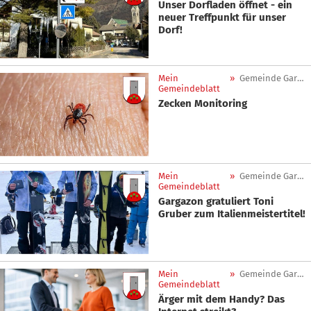
Unser Dorfladen öffnet - ein
neuer Treffpunkt für unser
Dorf!
Mein
»
Gemeinde Gargazon
Gemeindeblatt
Zecken Monitoring
Mein
»
Gemeinde Gargazon
Gemeindeblatt
Gargazon gratuliert Toni
Gruber zum Italienmeistertitel!
Mein
»
Gemeinde Gargazon
Gemeindeblatt
Ärger mit dem Handy? Das