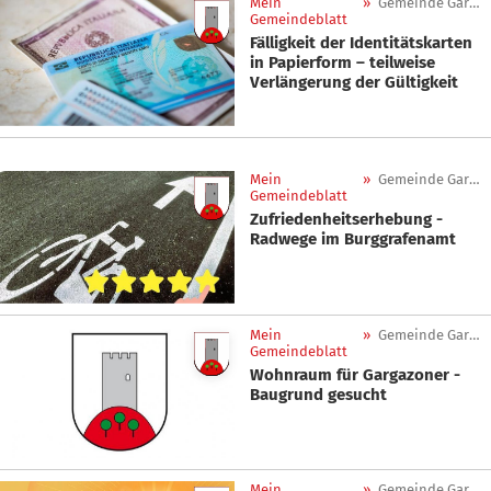
Mein
»
Gemeinde Gargazon
Gemeindeblatt
Fälligkeit der Identitätskarten
in Papierform – teilweise
Verlängerung der Gültigkeit
Mein
»
Gemeinde Gargazon
Gemeindeblatt
Zufriedenheitserhebung -
Radwege im Burggrafenamt
Mein
»
Gemeinde Gargazon
Gemeindeblatt
Wohnraum für Gargazoner -
Baugrund gesucht
Mein
»
Gemeinde Gargazon