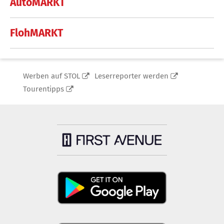
AutoMARKT
FlohMARKT
Werben auf STOL
Leserreporter werden
Tourentipps