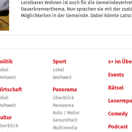
Leistbares Wohnen ist auch für die Gemeindevertret
Dauerbrennerthema. Nun sprachen sie mit der zustä
Möglichkeiten in der Gemeinde. Dabei könn
olitik
Sport
s+ im Übe
okal
Lokal
Events
eltweit
Weltweit
Rätsel
irtschaft
Panorama
okal
Überblick
Leserrepo
eltweit
Panorama
Auto / Motor
Comedy
ultur
Gesundheit
berblick
Podcast
Multimedia