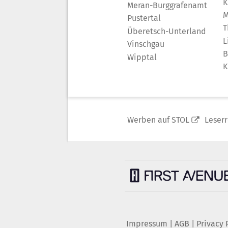
K
Meran-Burggrafenamt
M
Pustertal
T
Überetsch-Unterland
L
Vinschgau
B
Wipptal
K
Werben auf STOL
Leser
Impressum
|
AGB
|
Privacy 