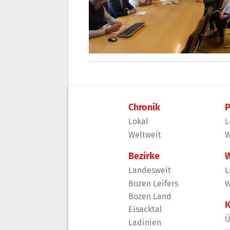
Chronik
P
Lokal
L
Weltweit
W
Bezirke
W
Landesweit
L
Bozen Leifers
W
Bozen Land
K
Eisacktal
Ü
Ladinien