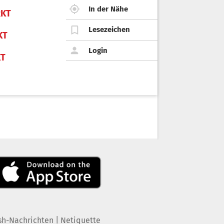
In der Nähe
KT
Lesezeichen
KT
Login
KT
|
sh-Nachrichten
Netiquette