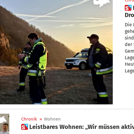
Chro
 Nach „ruhiger Nacht“: Mit
Dro
Glu
Die
gehe
sind
der 
Gem
Lag
Heu
Lage
Chronik
»
Wohnen
 Leistbares Wohnen: „Wir müssen akti