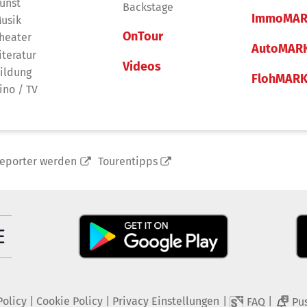
unst
Backstage
ImmoMAR
usik
OnTour
heater
AutoMAR
iteratur
Videos
ildung
FlohMAR
ino / TV
reporter werden
Tourentipps
Policy
|
Cookie Policy
|
Privacy Einstellungen
|
|
FAQ
Pu
2