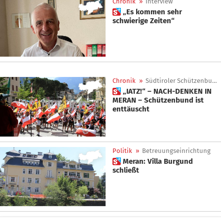
Chronik
»
Interview
 „Es kommen sehr
schwierige Zeiten“
Chronik
»
Südtiroler Schützenbund
 „IATZ!“ – NACH-DENKEN IN
MERAN – Schützenbund ist
enttäuscht
Politik
»
Betreuungseinrichtung
 Meran: Villa Burgund
schließt