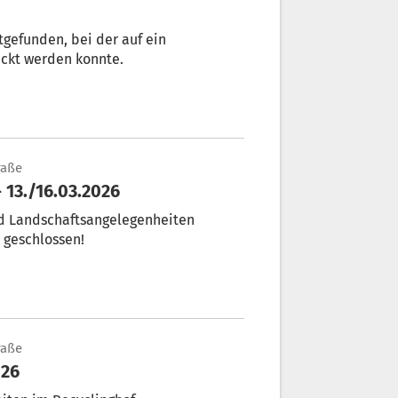
tgefunden, bei der auf ein
ickt werden konnte.
raße
ce - 13./16.03.2026
und Landschaftsangelegenheiten
 geschlossen!
raße
026