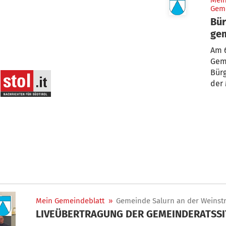
Mei
Geme
Bür
ge
Am 6
Gem
Bür
der 
Mein Gemeindeblatt
»
Gemeinde Salurn an der Weinst
LIVEÜBERTRAGUNG DER GEMEINDERATSS