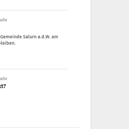
raße
r Gemeinde Salurn a.d.W. am
bleiben.
raße
kt?