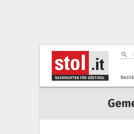
Bezir
Geme