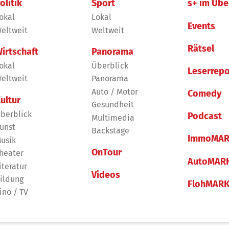
olitik
Sport
s+ im Übe
okal
Lokal
Events
eltweit
Weltweit
Rätsel
irtschaft
Panorama
okal
Überblick
Leserrepo
eltweit
Panorama
Auto / Motor
Comedy
ultur
Gesundheit
berblick
Podcast
Multimedia
unst
Backstage
ImmoMAR
usik
OnTour
heater
AutoMAR
iteratur
Videos
ildung
FlohMAR
ino / TV