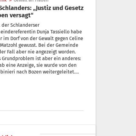
nik
»
Gewalt an Frauen
en versagt“
 der Schlanderser
indereferentin Dunja Tassiello habe
r im Dorf von der Gewalt gegen Celine
 Matzohl gewusst. Bei der Gemeinde
der Fall aber nie angezeigt worden.
 Grundproblem ist aber ein anderes:
ab eine Anzeige, sie wurde von den
binieri nach Bozen weitergeleitet.
hat man dort für dieses arme
hen getan?“, fragt Tassiello.