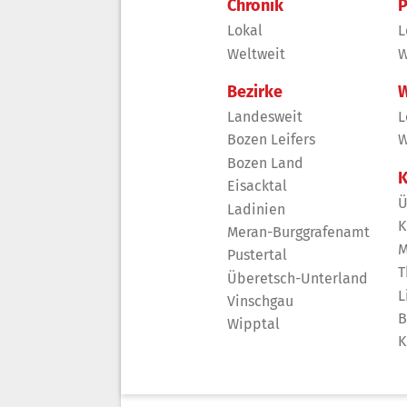
Chronik
P
Lokal
L
Weltweit
W
Bezirke
W
Landesweit
L
Bozen Leifers
W
Bozen Land
K
Eisacktal
Ü
Ladinien
K
Meran-Burggrafenamt
M
Pustertal
T
Überetsch-Unterland
L
Vinschgau
B
Wipptal
K