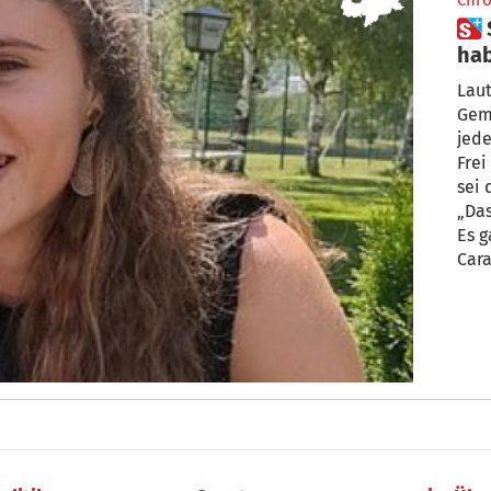
Chro
 Schlanders: „Justiz und Gesetz
hab
Laut
Geme
jede
Frei
sei 
„Das
Es g
Cara
Was 
Mädc