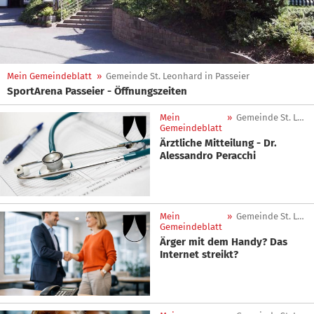
Mein Gemeindeblatt
»
Gemeinde St. Leonhard in Passeier
SportArena Passeier - Öffnungszeiten
Mein
»
Gemeinde St. Leonhard in Passeier
Gemeindeblatt
Ärztliche Mitteilung - Dr.
Alessandro Peracchi
Mein
»
Gemeinde St. Leonhard in Passeier
Gemeindeblatt
Ärger mit dem Handy? Das
Internet streikt?