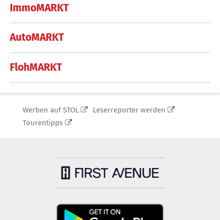
ImmoMARKT
AutoMARKT
FlohMARKT
Werben auf STOL
Leserreporter werden
Tourentipps