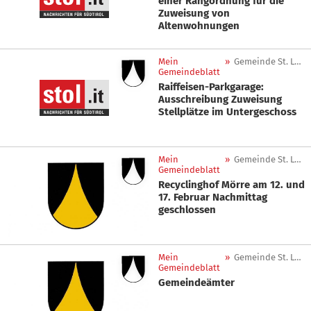
einer Rangordnung für die
Zuweisung von
Altenwohnungen
Mein
»
Gemeinde St. Leonhard in Passeier
Gemeindeblatt
Raiffeisen-Parkgarage:
Ausschreibung Zuweisung
Stellplätze im Untergeschoss
Mein
»
Gemeinde St. Leonhard in Passeier
Gemeindeblatt
Recyclinghof Mörre am 12. und
17. Februar Nachmittag
geschlossen
Mein
»
Gemeinde St. Leonhard in Passeier
Gemeindeblatt
Gemeindeämter