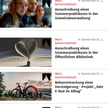
Mein
»
Gemeinde St. Leonhard in Passeier
Gemeindeblatt
Ausschreibung eines
Sommerpraktikums in der
Gemeindeverwaltung
Mein
»
Gemeinde St. Leonhard in Passeier
Gemeindeblatt
Ausschreibung eines
Sommerpraktikums in der
Öffentlichen Bibliothek
Mein
»
Gemeinde St. Leonhard in Passeier
Gemeindeblatt
Bekanntmachung einer
Versteigerung - Projekt ,,Fahr
E-Rad im Alltag“
Mein
»
Gemeinde St. Leonhard in Passeier