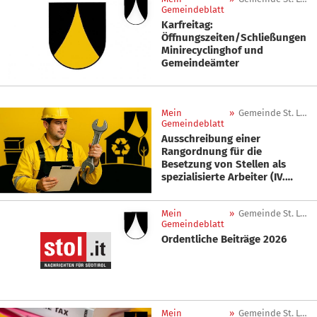
Gemeindeblatt
Karfreitag:
Öffnungszeiten/Schließungen
Minirecyclinghof und
Gemeindeämter
Mein
»
Gemeinde St. Leonhard in Passeier
Gemeindeblatt
Ausschreibung einer
Rangordnung für die
Besetzung von Stellen als
spezialisierte Arbeiter (IV.
Funktionsebene)
Mein
»
Gemeinde St. Leonhard in Passeier
Gemeindeblatt
Ordentliche Beiträge 2026
Mein
»
Gemeinde St. Leonhard in Passeier