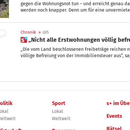
gegen die Wohnungsnot tun – und erreicht genau d
werden noch knapper. Denn um für eine unvermietete Wohnung nicht die Extra-GIS
bezahlen zu müssen, weichen viele Wohnungsbesitzer auf Kurzzeitvermie
Das Beispiel Meran zeigt, was schief läuft.
Chronik
»
GIS
 „Nicht alle Erstwohnungen völlig befr
„Die vom Land beschlossenen Freibeträge reichen ni
völlige Befreiung von der Immobiliensteuer aus“, s
olitik
Sport
s+ im Übe
okal
Lokal
Events
eltweit
Weltweit
Rätsel