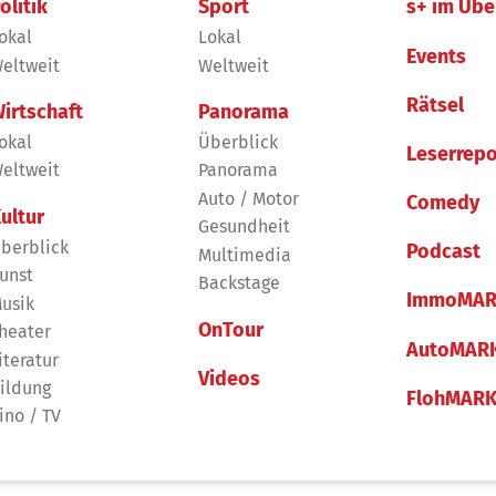
olitik
Sport
s+ im Übe
okal
Lokal
Events
eltweit
Weltweit
Rätsel
irtschaft
Panorama
okal
Überblick
Leserrepo
eltweit
Panorama
Auto / Motor
Comedy
ultur
Gesundheit
berblick
Podcast
Multimedia
unst
Backstage
ImmoMAR
usik
OnTour
heater
AutoMAR
iteratur
Videos
ildung
FlohMAR
ino / TV