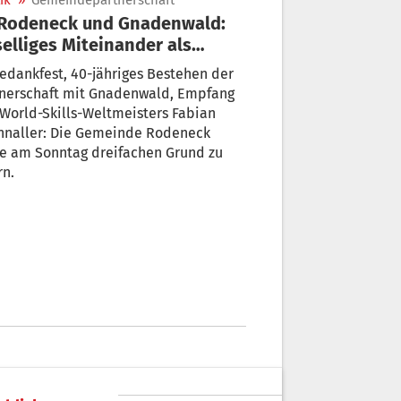
ik
»
Gemeindepartnerschaft
elliges Miteinander als
zstück der Partnerschaft
edankfest, 40-jähriges Bestehen der
tnerschaft mit Gnadenwald, Empfang
World-Skills-Weltmeisters Fabian
chnaller: Die Gemeinde Rodeneck
te am Sonntag dreifachen Grund zu
rn.