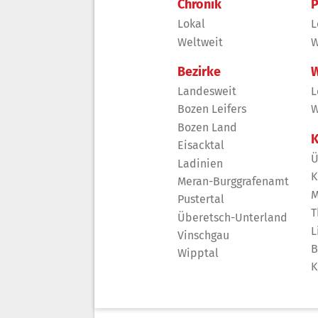
Chronik
P
Lokal
L
Weltweit
W
Bezirke
W
Landesweit
L
Bozen Leifers
W
Bozen Land
K
Eisacktal
Ü
Ladinien
K
Meran-Burggrafenamt
M
Pustertal
T
Überetsch-Unterland
L
Vinschgau
B
Wipptal
K