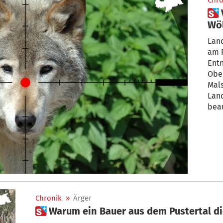
Chro
 Vinschgau: Hier sollen nun 2
Wö
Lan
am 
Ent
Ober
Mals
Land
beau
Chronik
»
Ärger