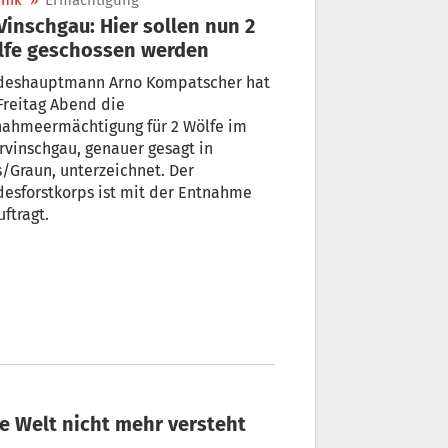
nik
»
Ermächtigung
lfe geschossen werden
deshauptmann Arno Kompatscher hat
Freitag Abend die
nahmeermächtigung für 2 Wölfe im
vinschgau, genauer gesagt in
/Graun, unterzeichnet. Der
esforstkorps ist mit der Entnahme
ftragt.
 Warum ein Bauer aus dem Pustertal die Welt nicht mehr versteht