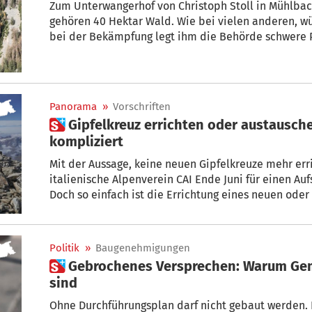
Zum Unterwangerhof von Christoph Stoll in Mühlbach
gehören 40 Hektar Wald. Wie bei vielen anderen, wütet auch dort der Borkenkäfer. Aber
bei der Bekämpfung legt ihm die Behörde schwere Prügel in den Weg. Kein Wunder, dass
Christoph Stoll verwundert bis verärgert ist.
Panorama
»
Vorschriften
 Gipfelkreuz errichten oder austauschen: Das ist ganz schön
kompliziert
Mit der Aussage, keine neuen Gipfelkreuze mehr erri
italienische Alpenverein CAI Ende Juni für einen Aufs
Doch so einfach ist die Errichtung eines neuen oder
bestehenden Gipfelkreuzes gar nicht.
Politik
»
Baugenehmigungen
 Gebrochenes Versprechen: Warum Gemeinden und HGV zornig
sind
Ohne Durchführungsplan darf nicht gebaut werden.