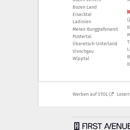
Bozen Land
K
Eisacktal
Ü
Ladinien
K
Meran-Burggrafenamt
M
Pustertal
T
Überetsch-Unterland
L
Vinschgau
B
Wipptal
K
Werben auf STOL
Leser