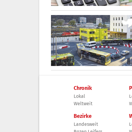
Chronik
P
Lokal
L
Weltweit
W
Bezirke
W
Landesweit
L
Bozen Leifers
W