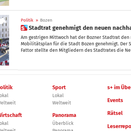
Politik
»
Bozen
 Stadtrat genehmigt den neuen nachh
Am gestrigen Mittwoch hat der Bozner Stadtrat den
Mobilitätsplan für die Stadt Bozen genehmigt. Der S
Fattor stellte den Mitgliedern des Stadtrates die N
olitik
Sport
s+ im Übe
okal
Lokal
Events
eltweit
Weltweit
Rätsel
irtschaft
Panorama
okal
Überblick
Leserrepo
eltweit
Panorama