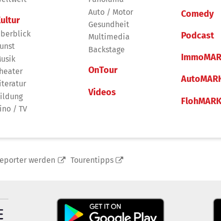
Auto / Motor
Comedy
ultur
Gesundheit
berblick
Podcast
Multimedia
unst
Backstage
ImmoMAR
usik
OnTour
heater
AutoMAR
iteratur
Videos
ildung
FlohMAR
ino / TV
reporter werden
Tourentipps