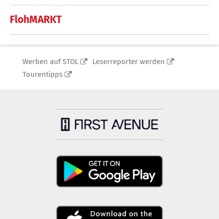
FlohMARKT
Werben auf STOL
Leserreporter werden
Tourentipps