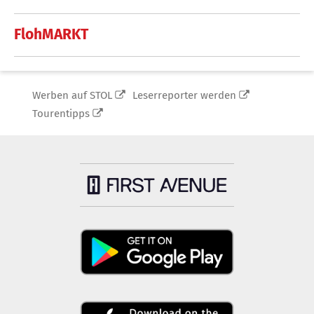
FlohMARKT
Werben auf STOL
Leserreporter werden
Tourentipps