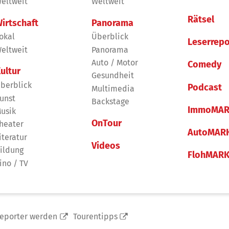
eltweit
Weltweit
Rätsel
irtschaft
Panorama
okal
Überblick
Leserrepo
eltweit
Panorama
Auto / Motor
Comedy
ultur
Gesundheit
berblick
Podcast
Multimedia
unst
Backstage
ImmoMAR
usik
OnTour
heater
AutoMAR
iteratur
Videos
ildung
FlohMAR
ino / TV
reporter werden
Tourentipps