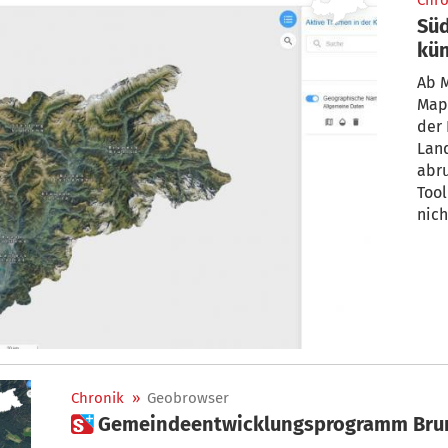
Chro
Süd
kün
auf
Ab M
Map
der 
Lan
abr
Tool
nich
Chronik
»
Geobrowser
 Gemeindeentwicklungsprogramm Bru