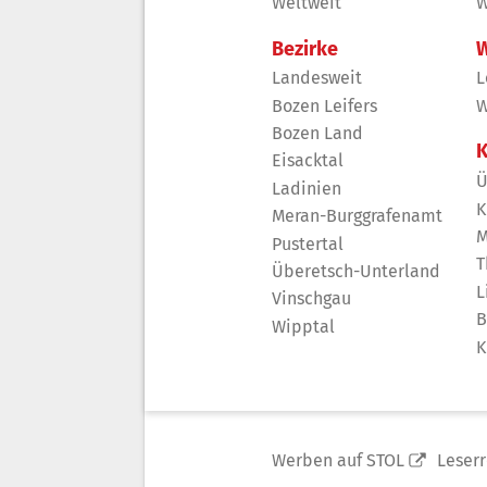
Weltweit
W
Bezirke
W
Landesweit
L
Bozen Leifers
W
Bozen Land
K
Eisacktal
Ü
Ladinien
K
Meran-Burggrafenamt
M
Pustertal
T
Überetsch-Unterland
L
Vinschgau
B
Wipptal
K
Werben auf STOL
Leser