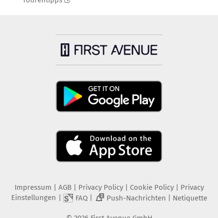
Tourentipps
Impressum
|
AGB
|
Privacy Policy
|
Cookie Policy
|
Privacy
Einstellungen
|
|
|
FAQ
Push-Nachrichten
Netiquette
2
©
2026
First Avenue GmbH