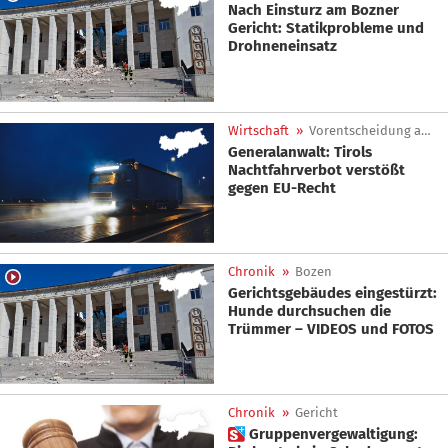
Nach Einsturz am Bozner
Gericht: Statikprobleme und
Drohneneinsatz
Wirtschaft
»
Vorentscheidung am EUGH
Generalanwalt: Tirols
Nachtfahrverbot verstößt
gegen EU-Recht
Chronik
»
Bozen
Gerichtsgebäudes eingestürzt:
Hunde durchsuchen die
Trümmer – VIDEOS und FOTOS
Chronik
»
Gericht
 Gruppenvergewaltigung: