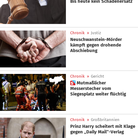
Bis heute kein Schadenersatz
Chronik
»
Justiz
Neuschwanstein-Mörder
kämpft gegen drohende
Abschiebung
Chronik
»
Gericht
 Mutmaßlicher
Messerstecher vom
Siegesplatz weiter flüchtig
Chronik
»
Großbritannien
Prinz Harry scheitert mit Klage
gegen „Daily Mail“-Verlag