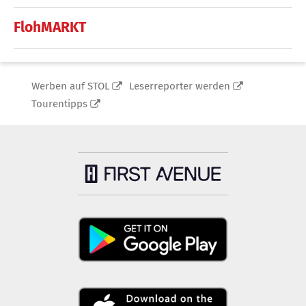
FlohMARKT
Werben auf STOL
Leserreporter werden
Tourentipps