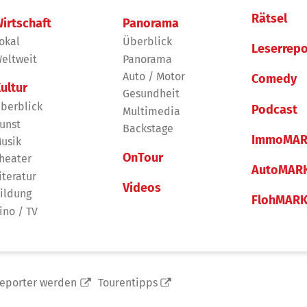
Rätsel
irtschaft
Panorama
okal
Überblick
Leserrepo
eltweit
Panorama
Auto / Motor
Comedy
ultur
Gesundheit
berblick
Podcast
Multimedia
unst
Backstage
ImmoMAR
usik
OnTour
heater
AutoMAR
iteratur
Videos
ildung
FlohMAR
ino / TV
reporter werden
Tourentipps