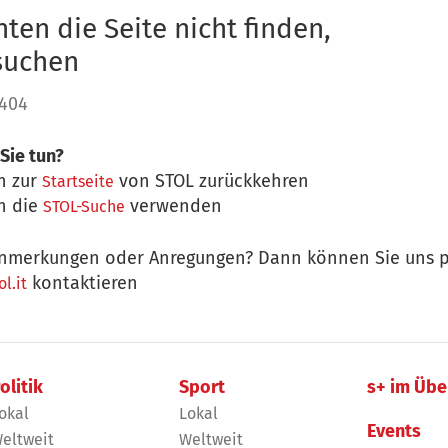
ten die Seite nicht finden,
 suchen
 404
Sie tun?
n zur
von STOL zurückkehren
Startseite
n die
verwenden
STOL-Suche
nmerkungen oder Anregungen? Dann können Sie uns p
kontaktieren
l.it
olitik
Sport
s+ im Übe
okal
Lokal
Events
eltweit
Weltweit