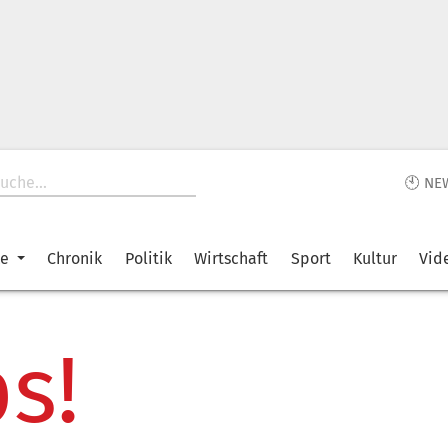
🕙 NE
ke
Chronik
Politik
Wirtschaft
Sport
Kultur
Vid
s!