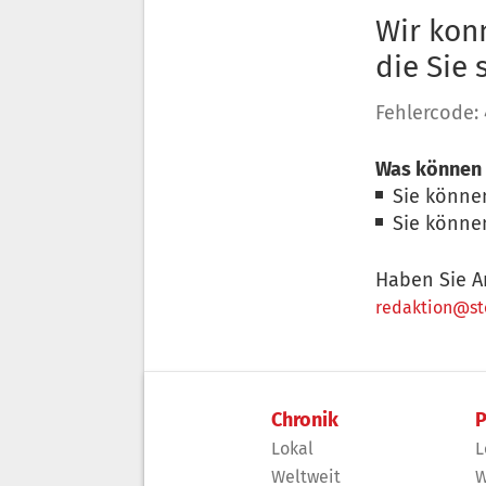
Wir konn
die Sie
Fehlercode:
Was können 
Sie könne
Sie könne
Haben Sie A
redaktion@sto
Chronik
P
Lokal
L
Weltweit
W