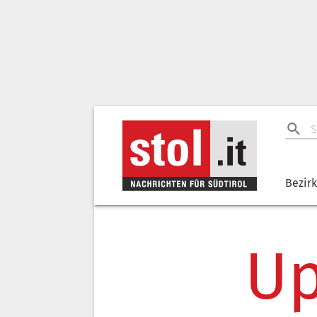
Bezir
Up