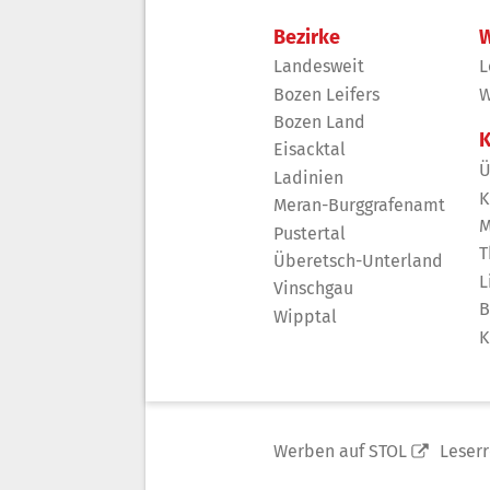
Bezirke
W
Landesweit
L
Bozen Leifers
W
Bozen Land
K
Eisacktal
Ü
Ladinien
K
Meran-Burggrafenamt
M
Pustertal
T
Überetsch-Unterland
L
Vinschgau
B
Wipptal
K
Werben auf STOL
Leser