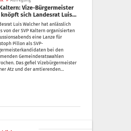
ik
»
Aufregung
 knöpft sich Landesrat Luis
cher vor
esrat Luis Walcher hat anlässlich
er SVP Kaltern organisierten
ussionsabends eine Lanze für
stoph Pillon als SVP-
germeisterkandidaten bei den
menden Gemeinderatswahlen
ochen. Das gefiel Vizebürgermeister
ner Atz und der amtierenden
germeisterin Gertraud Benin Bernard
 und gar nicht.