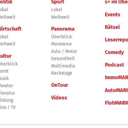
olitik
Sport
s+ im Übe
okal
Lokal
Events
eltweit
Weltweit
Rätsel
irtschaft
Panorama
okal
Überblick
Leserrepo
eltweit
Panorama
Auto / Motor
Comedy
ultur
Gesundheit
berblick
Podcast
Multimedia
unst
Backstage
ImmoMAR
usik
OnTour
heater
AutoMAR
iteratur
Videos
ildung
FlohMAR
ino / TV