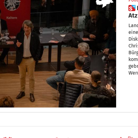
Polit
 Kaltern: Vize-Bürgermeister
Atz
Wal
Land
eines von d
Disk
Chri
Bür
kom
gebr
Wer
Bür
ganz