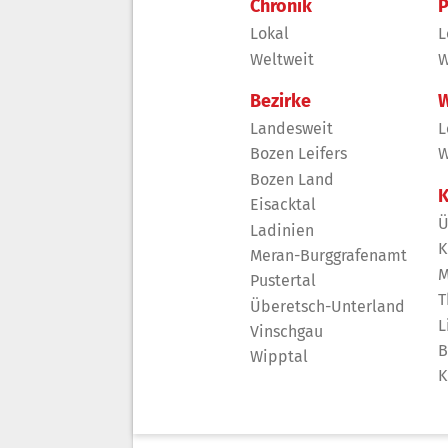
Chronik
P
Lokal
L
Weltweit
W
Bezirke
W
Landesweit
L
Bozen Leifers
W
Bozen Land
K
Eisacktal
Ü
Ladinien
K
Meran-Burggrafenamt
M
Pustertal
T
Überetsch-Unterland
L
Vinschgau
B
Wipptal
K