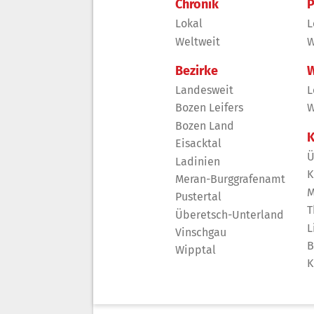
Chronik
P
Lokal
L
Weltweit
W
Bezirke
W
Landesweit
L
Bozen Leifers
W
Bozen Land
K
Eisacktal
Ü
Ladinien
K
Meran-Burggrafenamt
M
Pustertal
T
Überetsch-Unterland
L
Vinschgau
B
Wipptal
K