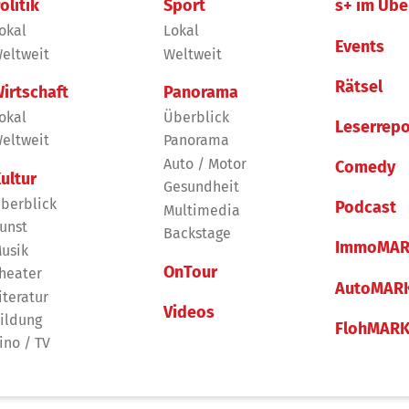
olitik
Sport
s+ im Übe
okal
Lokal
Events
eltweit
Weltweit
Rätsel
irtschaft
Panorama
okal
Überblick
Leserrepo
eltweit
Panorama
Auto / Motor
Comedy
ultur
Gesundheit
berblick
Podcast
Multimedia
unst
Backstage
ImmoMAR
usik
OnTour
heater
AutoMAR
iteratur
Videos
ildung
FlohMAR
ino / TV