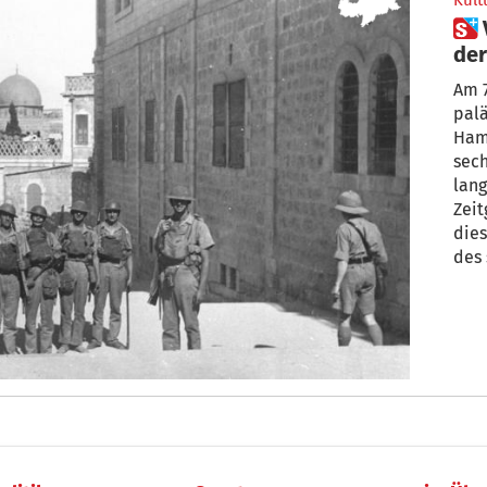
Kult
 Vom „Judenstaat“ zum Staat
der
Kri
Am 7
palä
Hama
sech
lang
Zeitgesch
dies
des 
Naho