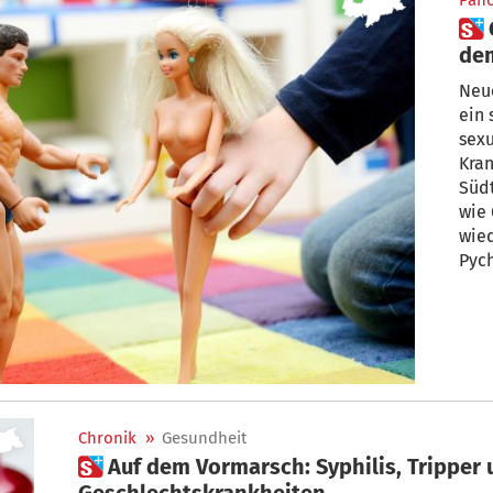
Pan
 Geschlechtskrankheiten auf
dem
sic
Neue
ein 
sexu
Kran
Südt
wie 
wied
Pych
Chronik
»
Gesundheit
 Auf dem Vormarsch: Syphilis, Tripper und andere
Geschlechtskrankheiten