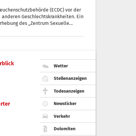
Seuchenschutzbehörde (ECDC) vor der
 anderen Geschlechtskrankheiten. Ein
 Erhebung des „Zentrum Sexuelle
lle im vergangenen Jahr um 34
enommen“, unterstreicht Dr. Klaus
, sich
rblick
Wetter
Stellenanzeigen
Todesanzeigen
rter
Newsticker
Verkehr
Dolomiten