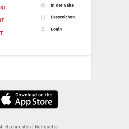
In der Nähe
KT
Lesezeichen
KT
Login
KT
|
sh-Nachrichten
Netiquette