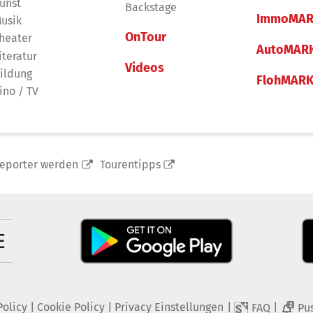
unst
Backstage
ImmoMAR
usik
OnTour
heater
AutoMAR
iteratur
Videos
ildung
FlohMAR
ino / TV
reporter werden
Tourentipps
Policy
|
Cookie Policy
|
Privacy Einstellungen
|
|
FAQ
Pu
2