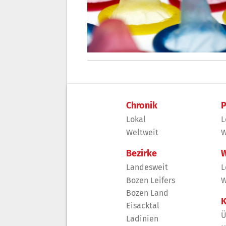
Chronik
P
Lokal
L
Weltweit
W
Bezirke
W
Landesweit
L
Bozen Leifers
W
Bozen Land
K
Eisacktal
Ü
Ladinien