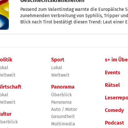
Passend zum Valentinstag warnte die Europäische 
zunehmenden Verbreitung von Syphilis, Tripper und
Blick nach Tirol bestätigt diesen Trend: Laut einer
Gesundheit Tirol“ stieg die Zahl der gemeldeten Fä
Prozent. „Auch in Südtirol haben die Fallzahlen zug
Eisendle, Dermatologie-Primar am Krankenhaus Bozen. „Umso wichtiger ist es
richtig zu schützen.“
olitik
Sport
s+ im Übe
okal
Lokal
Events
eltweit
Weltweit
Rätsel
irtschaft
Panorama
okal
Überblick
Leserrepo
eltweit
Panorama
Auto / Motor
Comedy
ultur
Gesundheit
berblick
Podcast
Multimedia