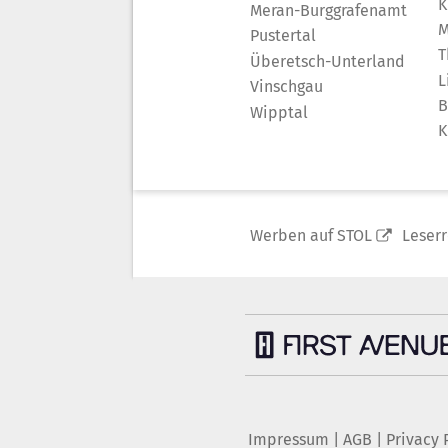
K
Meran-Burggrafenamt
M
Pustertal
T
Überetsch-Unterland
L
Vinschgau
B
Wipptal
K
Werben auf STOL
Leser
Impressum
|
AGB
|
Privacy 