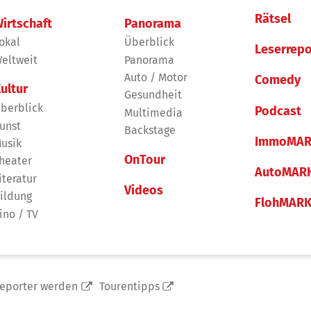
Rätsel
irtschaft
Panorama
okal
Überblick
Leserrepo
eltweit
Panorama
Auto / Motor
Comedy
ultur
Gesundheit
berblick
Podcast
Multimedia
unst
Backstage
ImmoMAR
usik
OnTour
heater
AutoMAR
iteratur
Videos
ildung
FlohMAR
ino / TV
reporter werden
Tourentipps