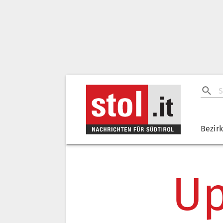
Bezir
Up