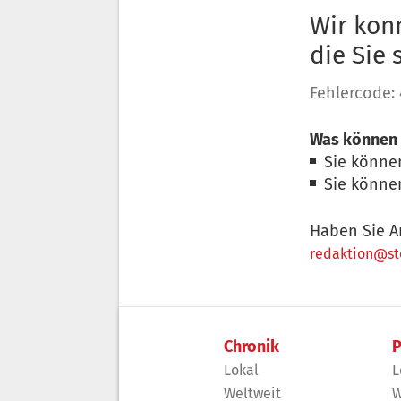
Wir konn
die Sie
Fehlercode:
Was können 
Sie könne
Sie könne
Haben Sie A
redaktion@sto
Chronik
P
Lokal
L
Weltweit
W