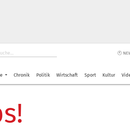
🕙 NE
ke
Chronik
Politik
Wirtschaft
Sport
Kultur
Vid
s!