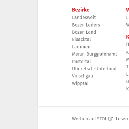
Bezirke
W
Landesweit
L
Bozen Leifers
W
Bozen Land
K
Eisacktal
Ü
Ladinien
K
Meran-Burggrafenamt
M
Pustertal
T
Überetsch-Unterland
L
Vinschgau
B
Wipptal
K
Werben auf STOL
Leser