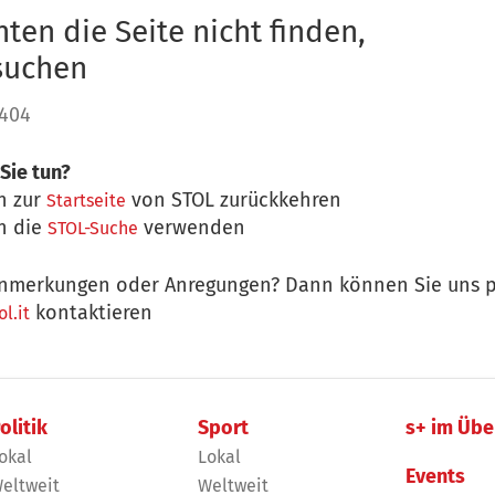
ten die Seite nicht finden,
 suchen
 404
Sie tun?
n zur
von STOL zurückkehren
Startseite
n die
verwenden
STOL-Suche
nmerkungen oder Anregungen? Dann können Sie uns p
kontaktieren
l.it
olitik
Sport
s+ im Übe
okal
Lokal
Events
eltweit
Weltweit