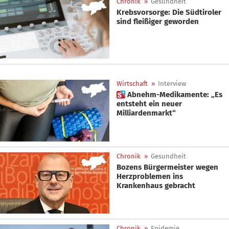
Chronik
»
Gesundheit
Krebsvorsorge: Die Südtiroler
sind fleißiger geworden
Wirtschaft
»
Interview
 Abnehm-Medikamente: „Es
entsteht ein neuer
Milliardenmarkt“
Chronik
»
Gesundheit
Bozens Bürgermeister wegen
Herzproblemen ins
Krankenhaus gebracht
Chronik
»
Epidemie