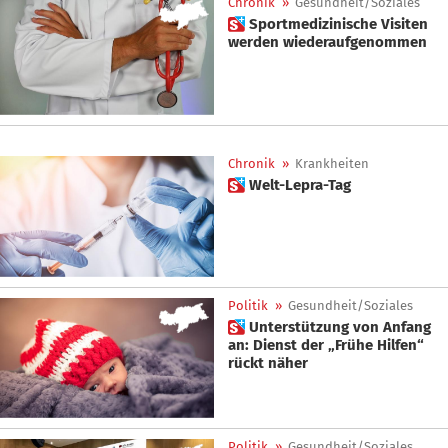
Chronik
»
Gesundheit/Soziales
 Sportmedizinische Visiten
werden wiederaufgenommen
Chronik
»
Krankheiten
 Welt-Lepra-Tag
Politik
»
Gesundheit/Soziales
 Unterstützung von Anfang
an: Dienst der „Frühe Hilfen“
rückt näher
Politik
»
Gesundheit/Soziales