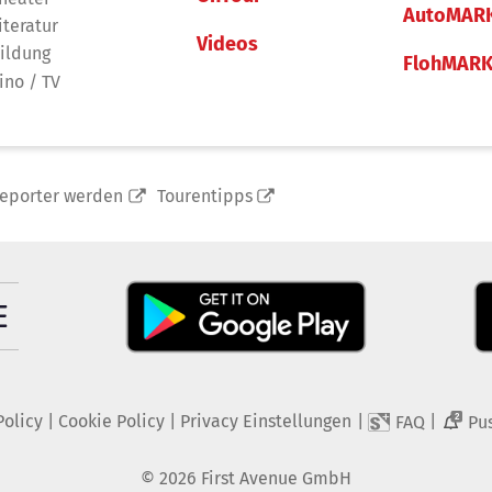
AutoMAR
iteratur
Videos
ildung
FlohMAR
ino / TV
reporter werden
Tourentipps
Policy
|
Cookie Policy
|
Privacy Einstellungen
|
|
FAQ
Pu
2
©
2026
First Avenue GmbH