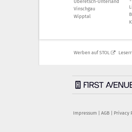
Überetsch-Unterland
L
Vinschgau
B
Wipptal
K
Werben auf STOL
Leser
Impressum
|
AGB
|
Privacy 