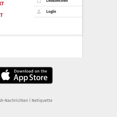
Lesezeichen
KT
Login
KT
|
sh-Nachrichten
Netiquette