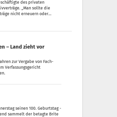
ivverträge. „Man sollte die
rträge nicht erneuern oder
rkschaft Öffentlichen Dienst
 Italien, die Beschäftigten des
t nieder.
ahren zur Vergabe von Fach-
em Verfassungsgericht
en.
nerstag seinen 100. Geburtstag -
end sammelt der betagte Brite