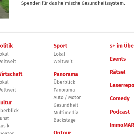
Spenden für das heimische Gesundheitssystem.
olitik
Sport
s+ im Übe
okal
Lokal
Events
eltweit
Weltweit
Rätsel
irtschaft
Panorama
okal
Überblick
Leserrepo
eltweit
Panorama
Auto / Motor
Comedy
ultur
Gesundheit
berblick
Podcast
Multimedia
unst
Backstage
ImmoMAR
usik
OnTour
heater