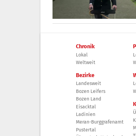
Chronik
P
Lokal
L
Weltweit
W
Bezirke
W
Landesweit
L
Bozen Leifers
W
Bozen Land
K
Eisacktal
Ü
Ladinien
K
Meran-Burggrafenamt
M
Pustertal
T