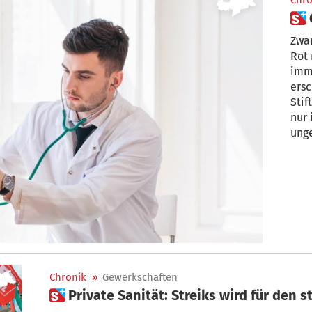
Chro
Zwar
Rot noch nicht auf Grün gesprungen, aber
imme
ers
Stif
nur 
unge
Chronik
»
Gewerkschaften
 Private Sanität: Streiks wird für den