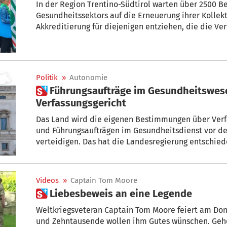
In der Region Trentino-Südtirol warten über 2500 Beschäftigte des privaten
Gesundheitssektors auf die Erneuerung ihrer Kollekt
Akkreditierung für diejenigen entziehen, die die Ve
Piratenabkommen anwenden“, schreibt die Fachgewe
Agb/CGIL. Auch hierzulande legen heute, wie in ganz
privaten Gesundheitssektors für 8 Stunden die Arbei
Politik
»
Autonomie
 Führungsaufträge im Gesundheitswesen – Land zieht vor
Verfassungsgericht
Das Land wird die eigenen Bestimmungen über Verf
und Führungsaufträgen im Gesundheitsdienst vor d
verteidigen. Das hat die Landesregierung entschied
Videos
»
Captain Tom Moore
 Liebesbeweis an eine Legende
Weltkriegsveteran Captain Tom Moore feiert am Don
und Zehntausende wollen ihm Gutes wünschen. Geh