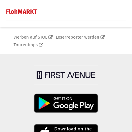
FlohMARKT
Werben auf STOL
Leserreporter werden
Tourentipps