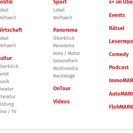
olitik
Sport
s+ im Übe
okal
Lokal
Events
eltweit
Weltweit
Rätsel
irtschaft
Panorama
okal
Überblick
Leserrepo
eltweit
Panorama
Auto / Motor
Comedy
ultur
Gesundheit
berblick
Podcast
Multimedia
unst
Backstage
ImmoMAR
usik
OnTour
heater
AutoMAR
iteratur
Videos
ildung
FlohMAR
ino / TV