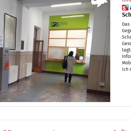
Chro
 Aggressive Männer am
Sch
noc
Das 
Gege
Scha
Ges
tagt
Info
Mobi
ich 
Tsch