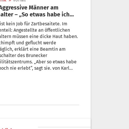
nik
»
Vorfall
alter – „So etwas habe ich
h nie erlebt“
ist kein Job für Zartbesaitete. Im
nteil: Angestellte an öffentlichen
ltern müssen eine dicke Haut haben.
chimpft und geflucht werde
äglich, erklärt eine Beamtin am
schalter des Brunecker
litätszentrums. „Aber so etwas habe
noch nie erlebt“, sagt sie. von Karl
urtschenthaler