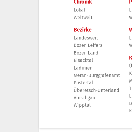
Chronik
P
Lokal
L
Weltweit
W
Bezirke
W
Landesweit
L
Bozen Leifers
W
Bozen Land
K
Eisacktal
Ü
Ladinien
K
Meran-Burggrafenamt
M
Pustertal
T
Überetsch-Unterland
L
Vinschgau
B
Wipptal
K