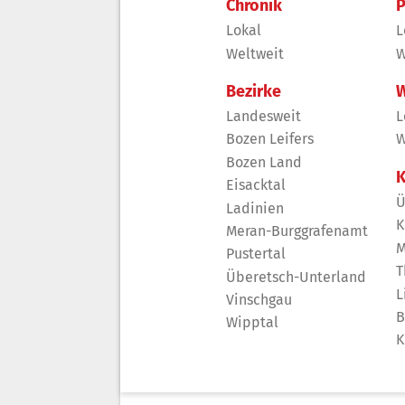
Chronik
P
Lokal
L
Weltweit
W
Bezirke
W
Landesweit
L
Bozen Leifers
W
Bozen Land
K
Eisacktal
Ü
Ladinien
K
Meran-Burggrafenamt
M
Pustertal
T
Überetsch-Unterland
L
Vinschgau
B
Wipptal
K