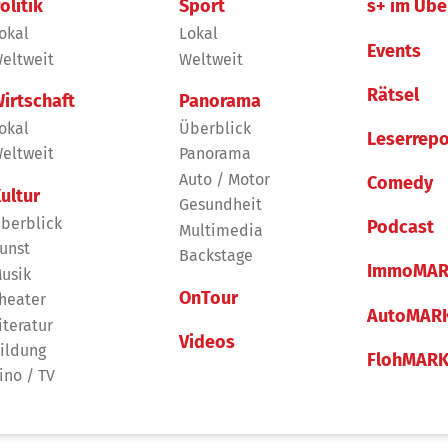
olitik
Sport
s+ im Übe
okal
Lokal
Events
eltweit
Weltweit
Rätsel
irtschaft
Panorama
okal
Überblick
Leserrepo
eltweit
Panorama
Auto / Motor
Comedy
ultur
Gesundheit
berblick
Podcast
Multimedia
unst
Backstage
ImmoMAR
usik
OnTour
heater
AutoMAR
iteratur
Videos
ildung
FlohMAR
ino / TV