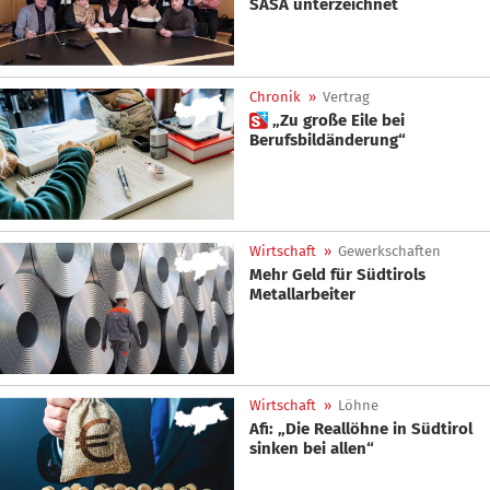
SASA unterzeichnet
Chronik
»
Vertrag
 „Zu große Eile bei
Berufsbildänderung“
Wirtschaft
»
Gewerkschaften
Mehr Geld für Südtirols
Metallarbeiter
Wirtschaft
»
Löhne
Afi: „Die Reallöhne in Südtirol
sinken bei allen“