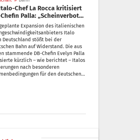
schaft
»
Bahn
Chefin Palla: „Scheinverbote,
uns zu stoppen“
geplante Expansion des italienischen
geschwindigkeitsanbieters Italo
 Deutschland stößt bei der
schen Bahn auf Widerstand. Die aus
en stammende DB-Chefin Evelyn Palla
sierte kürzlich – wie berichtet – Italos
derungen nach besonderen
menbedingungen für den deutschen
teintritt als „ungewöhnlich“. Italos
tandschef Gianbattista La Rocca
iert jetzt und kritisiert die
menbedingungen für einen möglichen
teintritt in Deutschland scharf.