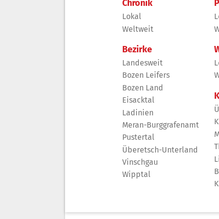
Chronik
P
Lokal
L
Weltweit
W
Bezirke
W
Landesweit
L
Bozen Leifers
W
Bozen Land
K
Eisacktal
Ü
Ladinien
K
Meran-Burggrafenamt
M
Pustertal
T
Überetsch-Unterland
L
Vinschgau
B
Wipptal
K