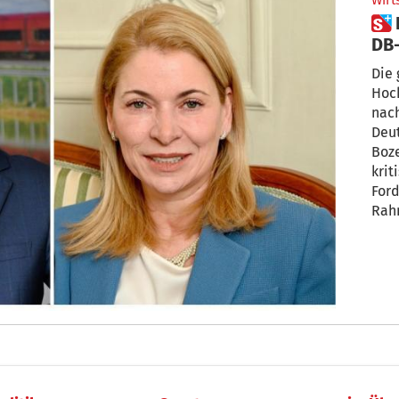
Wirt
 Italo-Chef La Rocca kritisiert
DB-
um 
Die 
Hoch
nach
Deut
Boz
kriti
For
Rah
Mark
Vors
reag
Rah
Mark