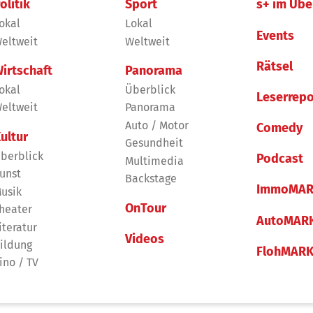
olitik
Sport
s+ im Übe
okal
Lokal
Events
eltweit
Weltweit
Rätsel
irtschaft
Panorama
okal
Überblick
Leserrepo
eltweit
Panorama
Auto / Motor
Comedy
ultur
Gesundheit
berblick
Podcast
Multimedia
unst
Backstage
ImmoMAR
usik
OnTour
heater
AutoMAR
iteratur
Videos
ildung
FlohMAR
ino / TV