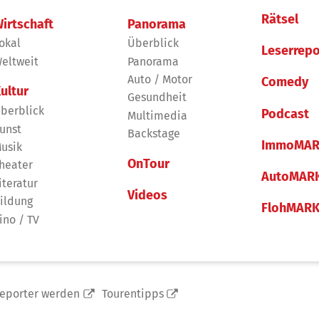
Rätsel
irtschaft
Panorama
okal
Überblick
Leserrepo
eltweit
Panorama
Auto / Motor
Comedy
ultur
Gesundheit
berblick
Podcast
Multimedia
unst
Backstage
ImmoMAR
usik
OnTour
heater
AutoMAR
iteratur
Videos
ildung
FlohMAR
ino / TV
reporter werden
Tourentipps