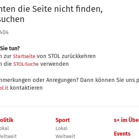
ten die Seite nicht finden,
 suchen
 404
Sie tun?
n zur
von STOL zurückkehren
Startseite
n die
verwenden
STOL-Suche
nmerkungen oder Anregungen? Dann können Sie uns p
kontaktieren
l.it
olitik
Sport
s+ im Übe
okal
Lokal
Events
eltweit
Weltweit