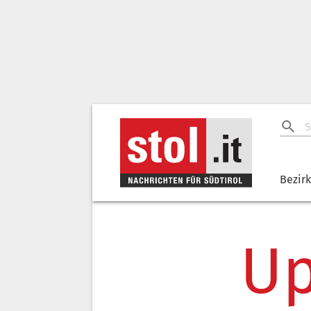
Bezir
Up