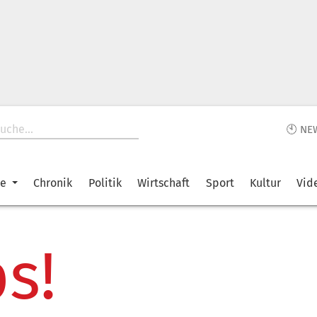
🕙 NE
ke
Chronik
Politik
Wirtschaft
Sport
Kultur
Vid
s!