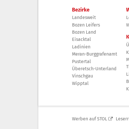
Bezirke
W
Landesweit
L
Bozen Leifers
W
Bozen Land
K
Eisacktal
Ü
Ladinien
K
Meran-Burggrafenamt
M
Pustertal
T
Überetsch-Unterland
L
Vinschgau
B
Wipptal
K
Werben auf STOL
Leser