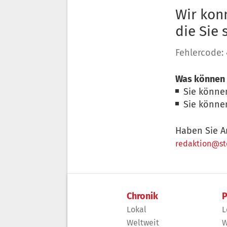
Wir konn
die Sie
Fehlercode:
Was können 
Sie könne
Sie könne
Haben Sie A
redaktion@sto
Chronik
P
Lokal
L
Weltweit
W