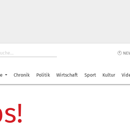
🕙 NE
ke
Chronik
Politik
Wirtschaft
Sport
Kultur
Vid
s!