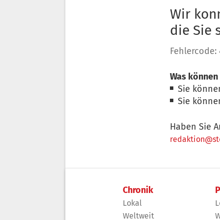
Wir konn
die Sie
Fehlercode:
Was können 
Sie könne
Sie könne
Haben Sie A
redaktion@sto
Chronik
P
Lokal
L
Weltweit
W