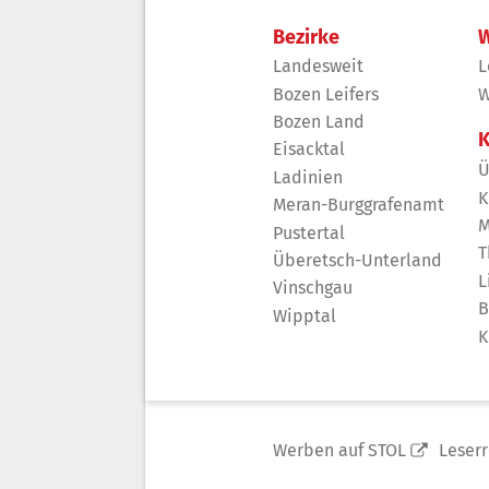
Bezirke
W
Landesweit
L
Bozen Leifers
W
Bozen Land
K
Eisacktal
Ü
Ladinien
K
Meran-Burggrafenamt
M
Pustertal
T
Überetsch-Unterland
L
Vinschgau
B
Wipptal
K
Werben auf STOL
Leser