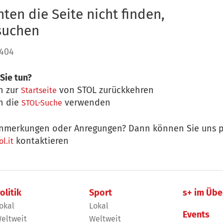
ten die Seite nicht finden,
 suchen
 404
Sie tun?
n zur
von STOL zurückkehren
Startseite
n die
verwenden
STOL-Suche
nmerkungen oder Anregungen? Dann können Sie uns p
kontaktieren
l.it
olitik
Sport
s+ im Übe
okal
Lokal
Events
eltweit
Weltweit