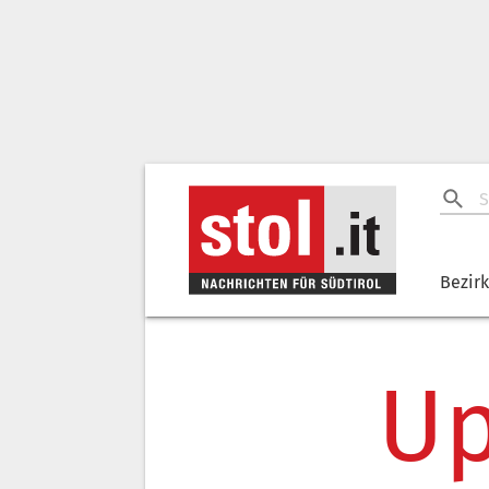
Bezir
Up