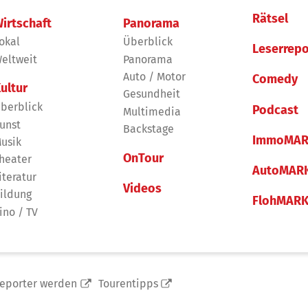
Rätsel
irtschaft
Panorama
okal
Überblick
Leserrepo
eltweit
Panorama
Auto / Motor
Comedy
ultur
Gesundheit
berblick
Podcast
Multimedia
unst
Backstage
ImmoMAR
usik
OnTour
heater
AutoMAR
iteratur
Videos
ildung
FlohMAR
ino / TV
reporter werden
Tourentipps