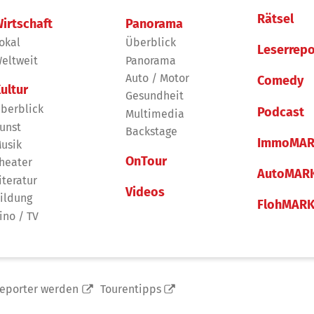
Rätsel
irtschaft
Panorama
okal
Überblick
Leserrepo
eltweit
Panorama
Auto / Motor
Comedy
ultur
Gesundheit
berblick
Podcast
Multimedia
unst
Backstage
ImmoMAR
usik
OnTour
heater
AutoMAR
iteratur
Videos
ildung
FlohMAR
ino / TV
reporter werden
Tourentipps