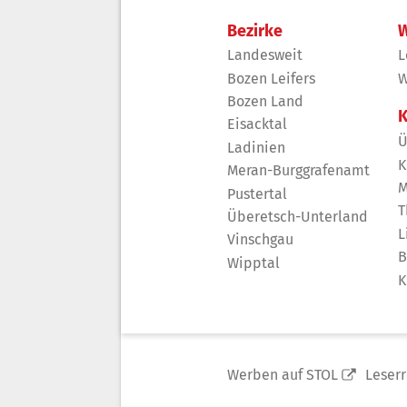
Bezirke
W
Landesweit
L
Bozen Leifers
W
Bozen Land
K
Eisacktal
Ü
Ladinien
K
Meran-Burggrafenamt
M
Pustertal
T
Überetsch-Unterland
L
Vinschgau
B
Wipptal
K
Werben auf STOL
Leser