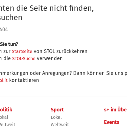
ten die Seite nicht finden,
 suchen
 404
Sie tun?
n zur
von STOL zurückkehren
Startseite
n die
verwenden
STOL-Suche
nmerkungen oder Anregungen? Dann können Sie uns p
kontaktieren
l.it
olitik
Sport
s+ im Übe
okal
Lokal
Events
eltweit
Weltweit