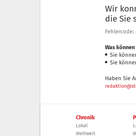
Wir konn
die Sie
Fehlercode:
Was können 
Sie könne
Sie könne
Haben Sie A
redaktion@sto
Chronik
P
Lokal
L
Weltweit
W