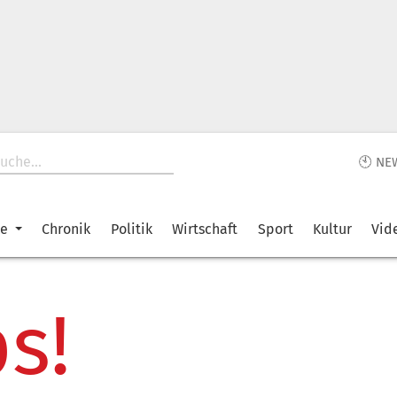
🕙 NE
ke
Chronik
Politik
Wirtschaft
Sport
Kultur
Vid
s!