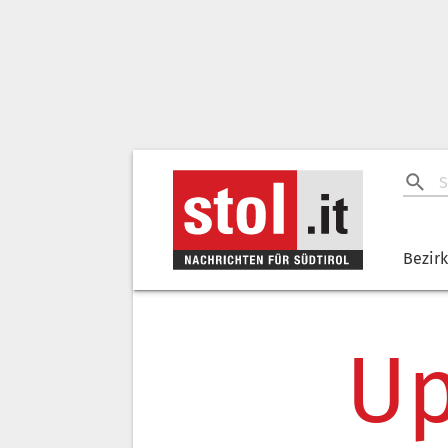
Bezir
Up