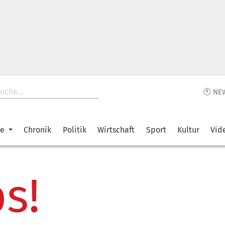
🕙 NE
ke
Chronik
Politik
Wirtschaft
Sport
Kultur
Vid
s!