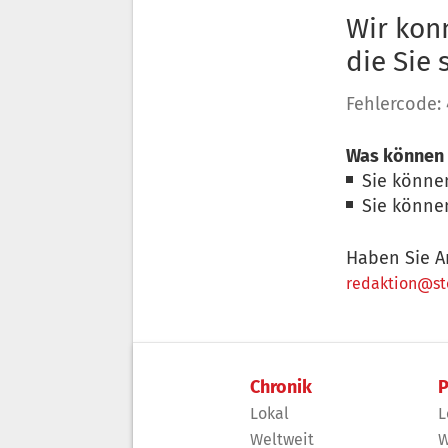
Wir konn
die Sie
Fehlercode:
Was können 
Sie könne
Sie könne
Haben Sie A
redaktion@sto
Chronik
P
Lokal
L
Weltweit
W