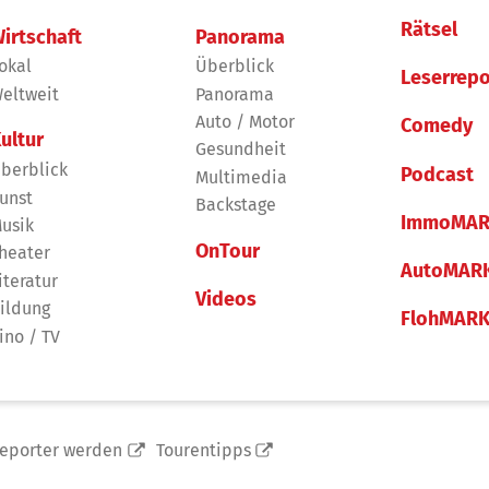
Rätsel
irtschaft
Panorama
okal
Überblick
Leserrepo
eltweit
Panorama
Auto / Motor
Comedy
ultur
Gesundheit
berblick
Podcast
Multimedia
unst
Backstage
ImmoMAR
usik
OnTour
heater
AutoMAR
iteratur
Videos
ildung
FlohMAR
ino / TV
reporter werden
Tourentipps