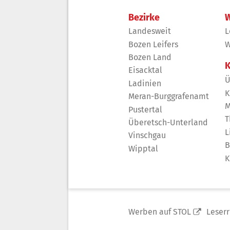
Bezirke
W
Landesweit
L
Bozen Leifers
W
Bozen Land
K
Eisacktal
Ü
Ladinien
K
Meran-Burggrafenamt
M
Pustertal
T
Überetsch-Unterland
L
Vinschgau
B
Wipptal
K
Werben auf STOL
Leser