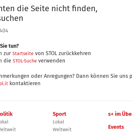
ten die Seite nicht finden,
 suchen
 404
Sie tun?
n zur
von STOL zurückkehren
Startseite
n die
verwenden
STOL-Suche
nmerkungen oder Anregungen? Dann können Sie uns p
kontaktieren
l.it
olitik
Sport
s+ im Übe
okal
Lokal
Events
eltweit
Weltweit