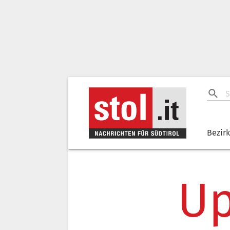
Bezir
Up