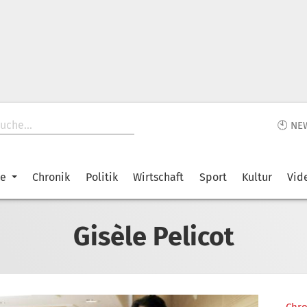
🕙 NE
ke
Chronik
Politik
Wirtschaft
Sport
Kultur
Vid
Gisèle Pelicot