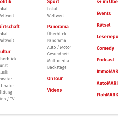
olitik
Sport
s+ im Übe
okal
Lokal
Events
eltweit
Weltweit
Rätsel
irtschaft
Panorama
okal
Überblick
Leserrepo
eltweit
Panorama
Auto / Motor
Comedy
ultur
Gesundheit
berblick
Podcast
Multimedia
unst
Backstage
ImmoMAR
usik
OnTour
heater
AutoMAR
iteratur
Videos
ildung
FlohMAR
ino / TV