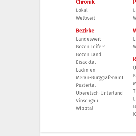
Chronik
P
Lokal
L
Weltweit
W
Bezirke
W
Landesweit
L
Bozen Leifers
W
Bozen Land
K
Eisacktal
Ü
Ladinien
K
Meran-Burggrafenamt
M
Pustertal
T
Überetsch-Unterland
L
Vinschgau
B
Wipptal
K