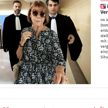
Chro
 Prozess in Avignon: Ähnliche
Ver
Fra
Im V
Dom
erst
stel
mit
verg
einz
Situ