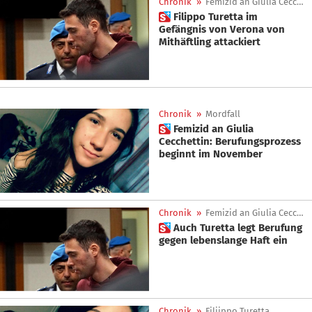
Chronik
»
Femizid an Giulia Cecchettin
 Filippo Turetta im
Gefängnis von Verona von
Mithäftling attackiert
Chronik
»
Mordfall
 Femizid an Giulia
Cecchettin: Berufungsprozess
beginnt im November
Chronik
»
Femizid an Giulia Cecchettin
 Auch Turetta legt Berufung
gegen lebenslange Haft ein
Chronik
»
Filiippo Turetta