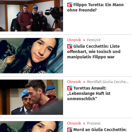
 Filippo Turetta: Ein Mann
ohne Freunde?
Chronik
»
Femizid
 Giulia Cecchettin: Liste
offenbart, wie toxisch und
manipulativ Filippo war
Chronik
»
Mordfall Giulia Cecchettin
 Turettas Anwalt:
„Lebenslange Haft ist
unmenschlich“
Chronik
»
Prozess
 Mord an Giulia Cecchettin: