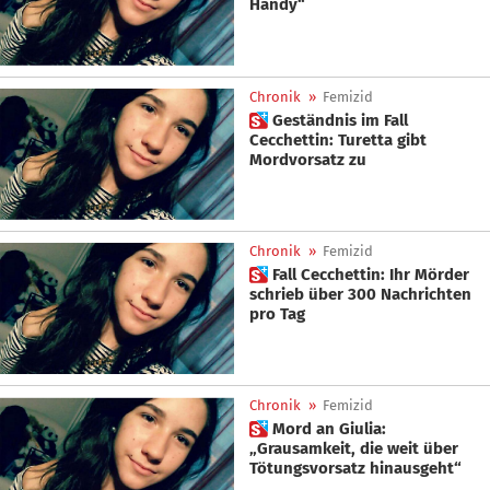
Handy“
Chronik
»
Femizid
 Geständnis im Fall
Cecchettin: Turetta gibt
Mordvorsatz zu
Chronik
»
Femizid
 Fall Cecchettin: Ihr Mörder
schrieb über 300 Nachrichten
pro Tag
Chronik
»
Femizid
 Mord an Giulia:
„Grausamkeit, die weit über
Tötungsvorsatz hinausgeht“