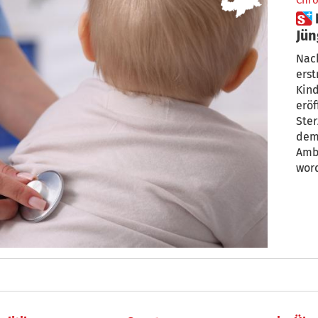
Chro
 Neue Kinderärztin für die
Jün
änd
Nach
erst
Kinderärztin
eröf
Ster
dem 
Amb
word
null und sechs Ja