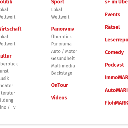
olitik
Sport
s+ im Übe
okal
Lokal
Events
eltweit
Weltweit
Rätsel
irtschaft
Panorama
okal
Überblick
Leserrepo
eltweit
Panorama
Auto / Motor
Comedy
ultur
Gesundheit
berblick
Podcast
Multimedia
unst
Backstage
ImmoMAR
usik
OnTour
heater
AutoMAR
iteratur
Videos
ildung
FlohMAR
ino / TV