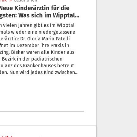
nik
»
Gesundheit
gsten: Was sich im Wipptal
ert
 vielen Jahren gibt es im Wipptal
mals wieder eine niedergelassene
: Dr. Gloria Maria Patelli
fnet im Dezember ihre Praxis in
zing. Bisher waren alle Kinder aus
Bezirk in der pädiatrischen
ulanz des Krankenhauses betreut
en. Nun wird jedes Kind zwischen
hren automatisch der
neuen Kinderärztin zugewiesen.