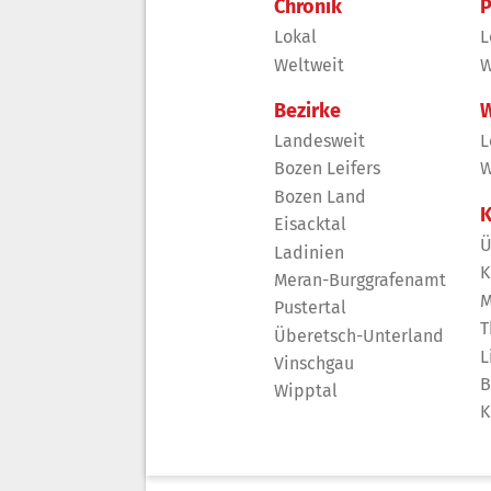
Chronik
P
Lokal
L
Weltweit
W
Bezirke
W
Landesweit
L
Bozen Leifers
W
Bozen Land
K
Eisacktal
Ü
Ladinien
K
Meran-Burggrafenamt
M
Pustertal
T
Überetsch-Unterland
L
Vinschgau
B
Wipptal
K