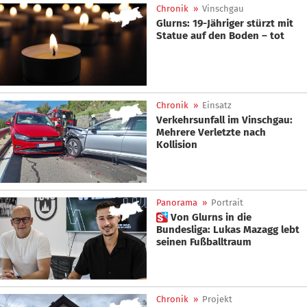
Chronik
»
Vinschgau
Glurns: 19-Jähriger stürzt mit
Statue auf den Boden – tot
Chronik
»
Einsatz
Verkehrsunfall im Vinschgau:
Mehrere Verletzte nach
Kollision
Panorama
»
Portrait
 Von Glurns in die
Bundesliga: Lukas Mazagg lebt
seinen Fußballtraum
Chronik
»
Projekt