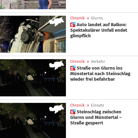
Chronik
»
Glurns
 Auto landet auf Balkon:
Spektakulärer Unfall endet
glimpflich
Chronik
»
Verkehr
 Straße von Glurns ins
Münstertal nach Steinschlag
wieder frei befahrbar
Chronik
»
Einsatz
 Steinschlag zwischen
Glurns und Münstertal –
Straße gesperrt