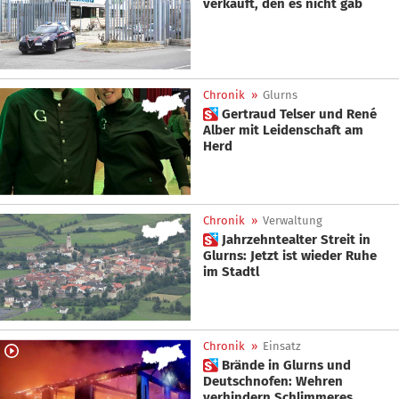
verkauft, den es nicht gab
Chronik
»
Glurns
 Gertraud Telser und René
Alber mit Leidenschaft am
Herd
Chronik
»
Verwaltung
 Jahrzehntealter Streit in
Glurns: Jetzt ist wieder Ruhe
im Stadtl
Chronik
»
Einsatz
 Brände in Glurns und
Deutschnofen: Wehren
verhindern Schlimmeres