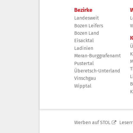
Bezirke
W
Landesweit
L
Bozen Leifers
W
Bozen Land
K
Eisacktal
Ü
Ladinien
K
Meran-Burggrafenamt
M
Pustertal
T
Überetsch-Unterland
L
Vinschgau
B
Wipptal
K
Werben auf STOL
Leser