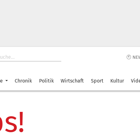
🕙 NE
ke
Chronik
Politik
Wirtschaft
Sport
Kultur
Vid
s!