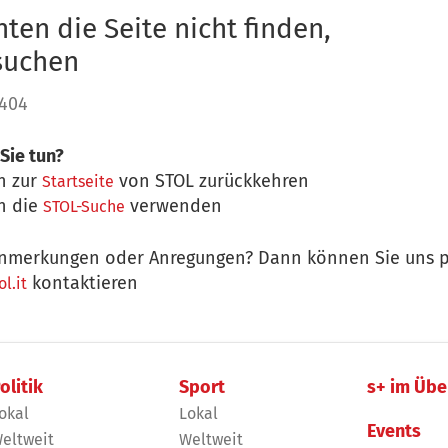
ten die Seite nicht finden,
 suchen
 404
Sie tun?
n zur
von STOL zurückkehren
Startseite
n die
verwenden
STOL-Suche
nmerkungen oder Anregungen? Dann können Sie uns p
kontaktieren
l.it
olitik
Sport
s+ im Übe
okal
Lokal
Events
eltweit
Weltweit