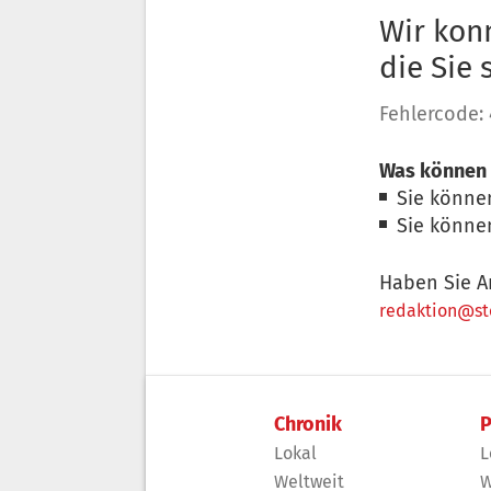
Wir konn
die Sie
Fehlercode:
Was können 
Sie könne
Sie könne
Haben Sie A
redaktion@sto
Chronik
P
Lokal
L
Weltweit
W