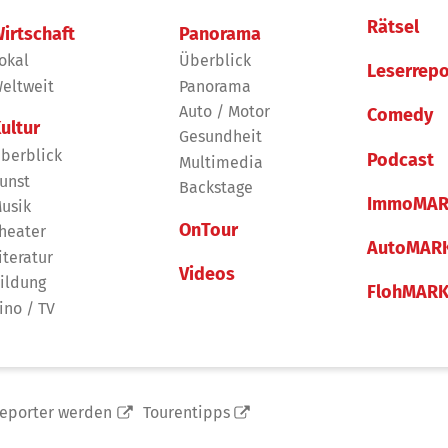
Rätsel
irtschaft
Panorama
okal
Überblick
Leserrepo
eltweit
Panorama
Auto / Motor
Comedy
ultur
Gesundheit
berblick
Podcast
Multimedia
unst
Backstage
ImmoMAR
usik
OnTour
heater
AutoMAR
iteratur
Videos
ildung
FlohMAR
ino / TV
reporter werden
Tourentipps