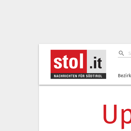
Bezir
Up