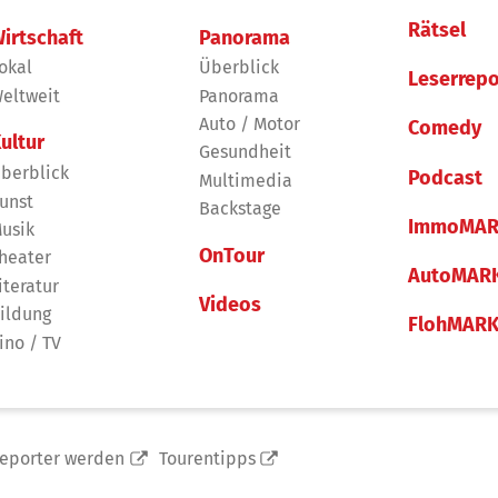
Rätsel
irtschaft
Panorama
okal
Überblick
Leserrepo
eltweit
Panorama
Auto / Motor
Comedy
ultur
Gesundheit
berblick
Podcast
Multimedia
unst
Backstage
ImmoMAR
usik
OnTour
heater
AutoMAR
iteratur
Videos
ildung
FlohMAR
ino / TV
reporter werden
Tourentipps