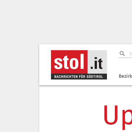
Bezir
Up