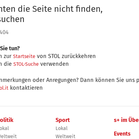
ten die Seite nicht finden,
 suchen
 404
Sie tun?
n zur
von STOL zurückkehren
Startseite
n die
verwenden
STOL-Suche
nmerkungen oder Anregungen? Dann können Sie uns p
kontaktieren
l.it
olitik
Sport
s+ im Übe
okal
Lokal
Events
eltweit
Weltweit