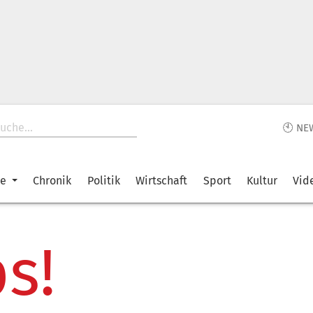
🕙 NE
ke
Chronik
Politik
Wirtschaft
Sport
Kultur
Vid
s!