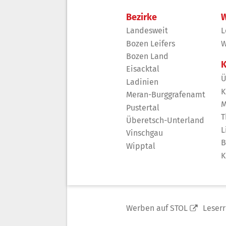
Bezirke
W
Landesweit
L
Bozen Leifers
W
Bozen Land
K
Eisacktal
Ü
Ladinien
K
Meran-Burggrafenamt
M
Pustertal
T
Überetsch-Unterland
L
Vinschgau
B
Wipptal
K
Werben auf STOL
Leser