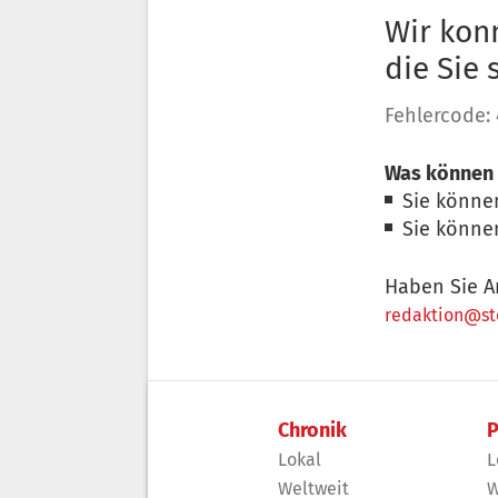
Wir konn
die Sie
Fehlercode:
Was können 
Sie könne
Sie könne
Haben Sie A
redaktion@sto
Chronik
P
Lokal
L
Weltweit
W