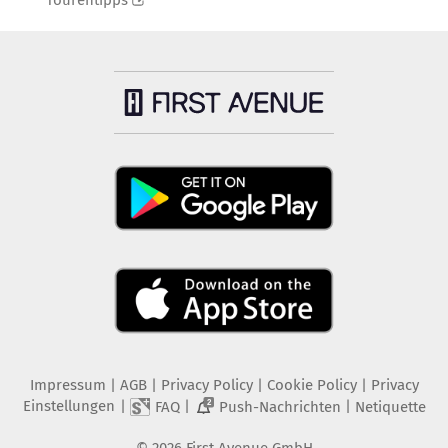
Tourentipps
Impressum
|
AGB
|
Privacy Policy
|
Cookie Policy
|
Privacy
Einstellungen
|
|
|
FAQ
Push-Nachrichten
Netiquette
2
©
2026
First Avenue GmbH