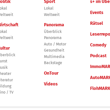
olitik
Sport
s+ im Übe
okal
Lokal
Events
eltweit
Weltweit
Rätsel
irtschaft
Panorama
okal
Überblick
Leserrepo
eltweit
Panorama
Auto / Motor
Comedy
ultur
Gesundheit
berblick
Podcast
Multimedia
unst
Backstage
ImmoMAR
usik
OnTour
heater
AutoMAR
iteratur
Videos
ildung
FlohMAR
ino / TV