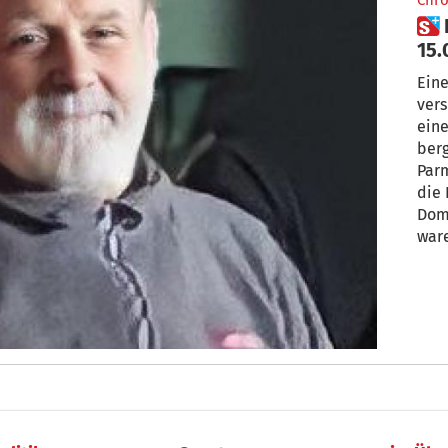
Chro
 Bergamo: Regale geben nach,
15.
unt
Eine
vers
eine
berg
Par
die 
Dom
war