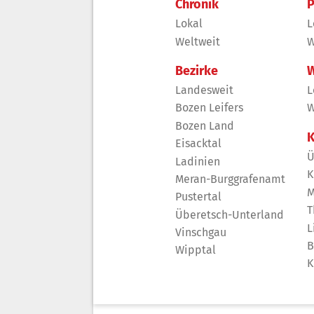
Chronik
P
Lokal
L
Weltweit
W
Bezirke
W
Landesweit
L
Bozen Leifers
W
Bozen Land
K
Eisacktal
Ü
Ladinien
K
Meran-Burggrafenamt
M
Pustertal
T
Überetsch-Unterland
L
Vinschgau
B
Wipptal
K