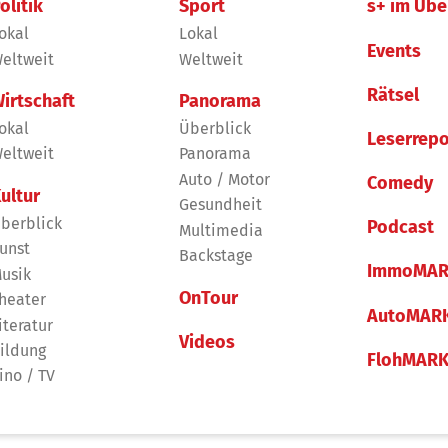
olitik
Sport
s+ im Übe
okal
Lokal
Events
eltweit
Weltweit
Rätsel
irtschaft
Panorama
okal
Überblick
Leserrepo
eltweit
Panorama
Auto / Motor
Comedy
ultur
Gesundheit
berblick
Podcast
Multimedia
unst
Backstage
ImmoMAR
usik
OnTour
heater
AutoMAR
iteratur
Videos
ildung
FlohMAR
ino / TV