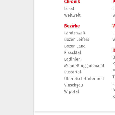
Chronik
P
Lokal
L
Weltweit
W
Bezirke
W
Landesweit
L
Bozen Leifers
W
Bozen Land
K
Eisacktal
Ü
Ladinien
K
Meran-Burggrafenamt
M
Pustertal
T
Überetsch-Unterland
L
Vinschgau
B
Wipptal
K