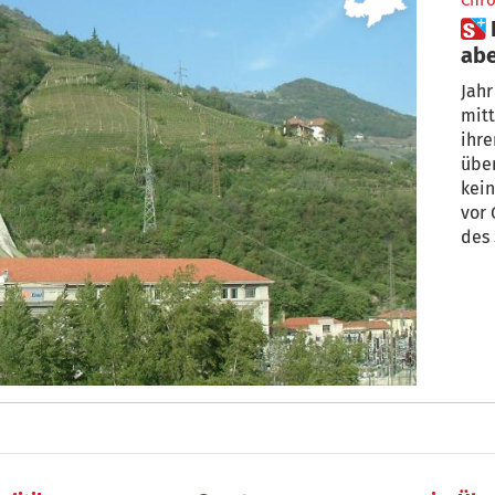
Chro
 Land will 50 Millionen Euro,
abe
nic
Jahr
mitt
ihre
über
kein
vor 
des 