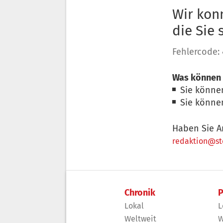
Wir konn
die Sie
Fehlercode:
Was können 
Sie könne
Sie könne
Haben Sie A
redaktion@sto
Chronik
P
Lokal
L
Weltweit
W