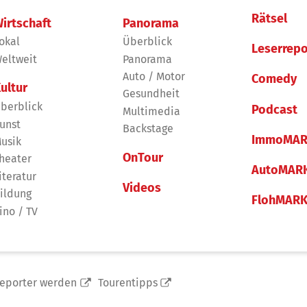
Rätsel
irtschaft
Panorama
okal
Überblick
Leserrepo
eltweit
Panorama
Auto / Motor
Comedy
ultur
Gesundheit
berblick
Podcast
Multimedia
unst
Backstage
ImmoMAR
usik
OnTour
heater
AutoMAR
iteratur
Videos
ildung
FlohMAR
ino / TV
reporter werden
Tourentipps