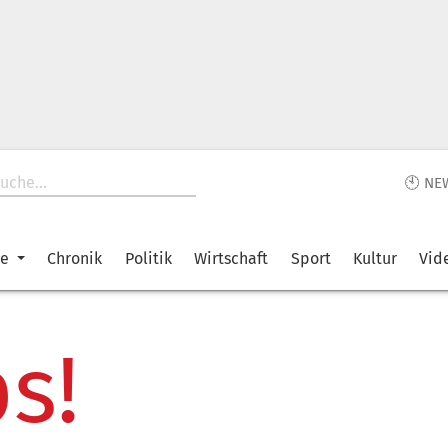
🕙 NE
ke
Chronik
Politik
Wirtschaft
Sport
Kultur
Vid
s!