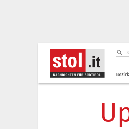
Bezir
Up