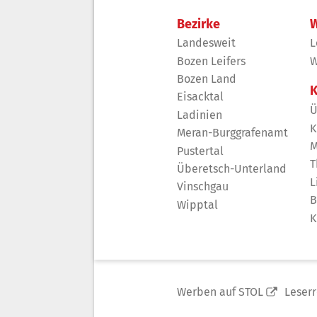
Bezirke
W
Landesweit
L
Bozen Leifers
W
Bozen Land
K
Eisacktal
Ü
Ladinien
K
Meran-Burggrafenamt
M
Pustertal
T
Überetsch-Unterland
L
Vinschgau
B
Wipptal
K
Werben auf STOL
Leser