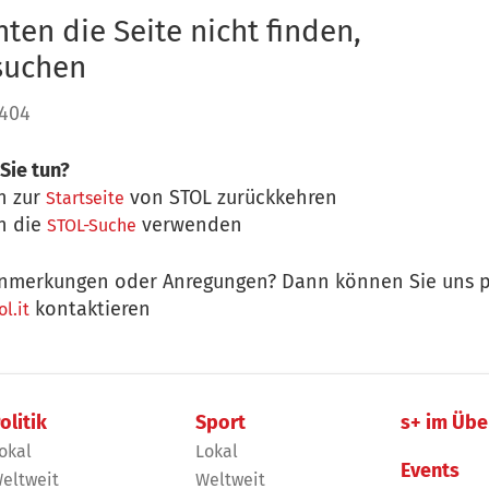
ten die Seite nicht finden,
 suchen
 404
Sie tun?
n zur
von STOL zurückkehren
Startseite
n die
verwenden
STOL-Suche
nmerkungen oder Anregungen? Dann können Sie uns p
kontaktieren
l.it
olitik
Sport
s+ im Übe
okal
Lokal
Events
eltweit
Weltweit