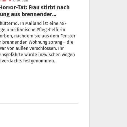
nik
»
Grausam
ung aus brennender
nung – Partner soll sie
hütternd: In Mailand ist eine 48-
gesperrt haben
ige brasilianische Pflegehelferin
torben, nachdem sie aus dem Fenster
er brennenden Wohnung sprang – die
war von außen verschlossen. Ihr
ensgefährte wurde inzwischen wegen
dverdachts festgenommen.