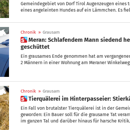
Gemeindegebiet von Dorf Tirol Augenzeugen eines tr
eines angeleinten Hundes auf ein Lämmchen. Es fi
Opfer. Der Hundebesitzer und sein Begleiter machte
Chronik
»
Grausam
 Meran: Schlafendem Mann siedend heißes Öl ins Gesicht
geschüttet
Ein grausames Ende genommen hat am vergangenen Dienstagmorgen ein Streit zwischen
2 Männern in einer Wohnung am Meraner Winkelweg
Chronik
»
Grausam
 Tierquälerei im Hinterpasseier: Sti
Ein Fall von brutalster Tierquälerei ist in der Gem
geworden: Ein Bauer soll für die grausame Tat verant