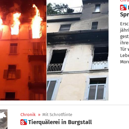
Chro
 Horror-Tat: Frau stirbt nach
Spr
Woh
Ersc
ein
jähr
ges
ihr
Tür 
Leb
Mor
Chronik
»
Mit Schrotflinte
 Tierquälerei in Burgstall