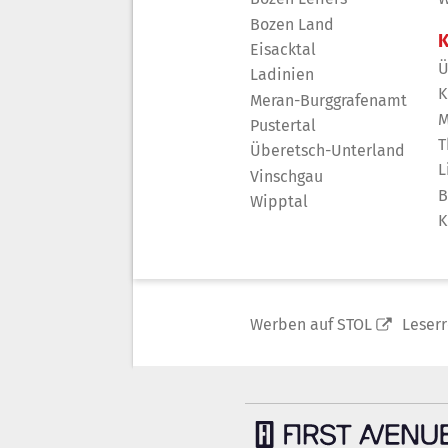
Bozen Land
K
Eisacktal
Ü
Ladinien
K
Meran-Burggrafenamt
M
Pustertal
T
Überetsch-Unterland
L
Vinschgau
B
Wipptal
K
Werben auf STOL
Leser