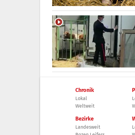
Chronik
P
Lokal
L
Weltweit
W
Bezirke
W
Landesweit
L
Bozen Leifers
W