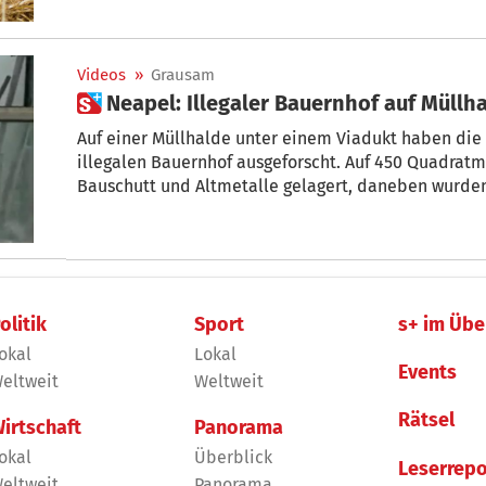
Videos
»
Grausam
 Neapel: Illegaler Bauernhof auf Müll
Auf einer Müllhalde unter einem Viadukt haben die
illegalen Bauernhof ausgeforscht. Auf 450 Quadratm
Bauschutt und Altmetalle gelagert, daneben wurden
und Hundewelpen unter unwürdigen Bedingungen ge
ohne Futter. Der Betreiber der Farm wurde u.a. wege
Müllablagerung angezeigt. Die Tiere wurden einer T
übergeben.
olitik
Sport
s+ im Übe
okal
Lokal
Events
eltweit
Weltweit
Rätsel
irtschaft
Panorama
okal
Überblick
Leserrepo
eltweit
Panorama