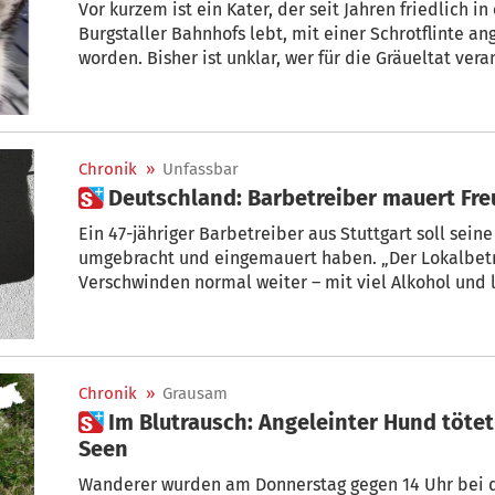
Vor kurzem ist ein Kater, der seit Jahren friedlich i
Burgstaller Bahnhofs lebt, mit einer Schrotflinte a
worden. Bisher ist unklar, wer für die Gräueltat vera
Meraner Tierschutzverein „RespekTiere Meran“ die
Chronik
»
Unfassbar
 Deutschland: Barbetreiber mauert Fr
Ein 47-jähriger Barbetreiber aus Stuttgart soll seine
umgebracht und eingemauert haben. „Der Lokalbetr
Verschwinden normal weiter – mit viel Alkohol und l
Morgenstunden.“ Bis am Montag die Polizei mit ei
anrückte.
Chronik
»
Grausam
 Im Blutrausch: Angeleinter Hund tötet Lämmchen bei Spronser
Seen
Wanderer wurden am Donnerstag gegen 14 Uhr bei 