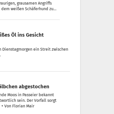
aurigen, grausamen Angriffs
el dem weißen Schäferhund zum
n sich nach der Tat davon.
.
erkälbchen abgestochen
einde Moos in Passeier bekannt
wortlich sein. Der Vorfall sorgt
im ganzen Tal und darüber hinaus für harsche Kritik. + Von Florian Mair