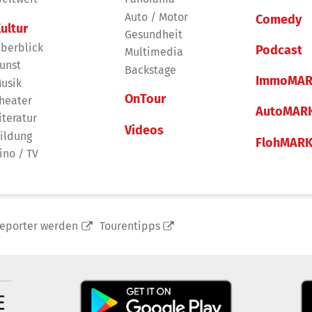
Auto / Motor
Comedy
ultur
Gesundheit
berblick
Podcast
Multimedia
unst
Backstage
ImmoMAR
usik
OnTour
heater
AutoMAR
iteratur
Videos
ildung
FlohMAR
ino / TV
reporter werden
Tourentipps