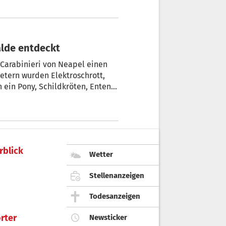
halde entdeckt
 Carabinieri von Neapel einen
etern wurden Elektroschrott,
 ein Pony, Schildkröten, Enten
halten – teils ohne Wasser und
n Tierquälerei und illegaler
ierschutzorganisation
rblick
Wetter
Stellenanzeigen
Todesanzeigen
rter
Newsticker