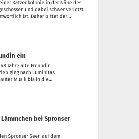
n einer Katzenkolonie in der Nähe des
ngeschossen und dabei schwer verletzt
ntwortlich ist. Daher bittet der
 Bevölkerung um Hinweise.
eundin ein
 48 Jahre alte Freundin
ieb ging nach Luminitas
auter Musik bis in die
nem Großaufgebot bei dem Mann
den Spronser Seen auf dem