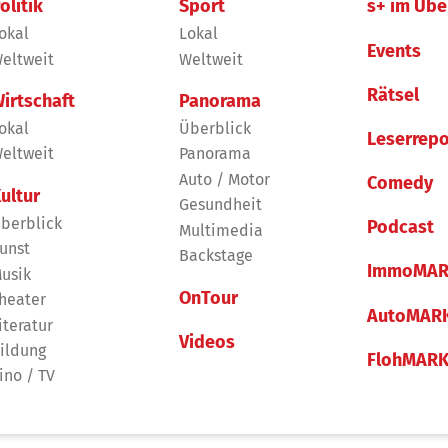
olitik
Sport
s+ im Übe
okal
Lokal
Events
eltweit
Weltweit
Rätsel
irtschaft
Panorama
okal
Überblick
Leserrepo
eltweit
Panorama
Auto / Motor
Comedy
ultur
Gesundheit
berblick
Podcast
Multimedia
unst
Backstage
ImmoMAR
usik
OnTour
heater
AutoMAR
iteratur
Videos
ildung
FlohMAR
ino / TV