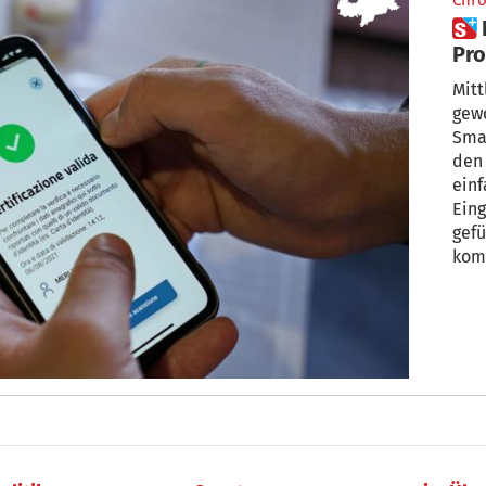
Chro
 Neue digitale Hilfe bei
Pro
Mitt
gewo
Sma
den 
einf
Ein
gefü
kom