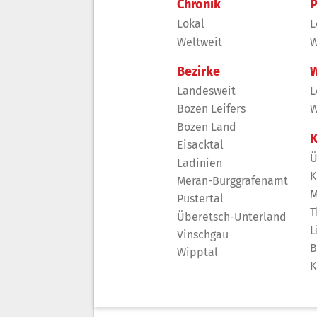
Chronik
P
Lokal
L
Weltweit
W
Bezirke
W
Landesweit
L
Bozen Leifers
W
Bozen Land
K
Eisacktal
Ü
Ladinien
K
Meran-Burggrafenamt
M
Pustertal
T
Überetsch-Unterland
L
Vinschgau
B
Wipptal
K